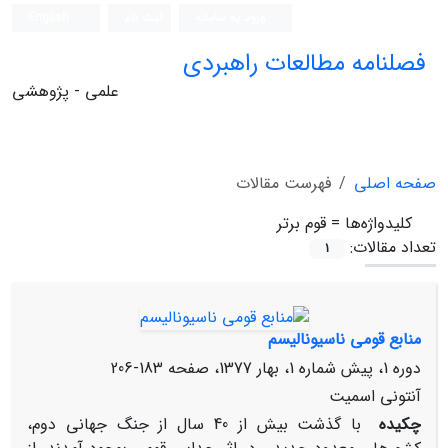
ورود به سامانه
ثبت نام
English
فصلنامه مطالعات راهبردی
علمی - پژوهشی
صفحه اصلی
فهرست مقالات
کلیدواژه‌ها =
قوم برتر
تعداد مقالات:
1
منابع قومی ناسیونالیسم
دوره 1، پیش شماره 1، بهار 1377، صفحه
183-206
آنتونی اسمیت
چکیده
با گذشت بیش از 40 سال از جنگ جهانی دوم،