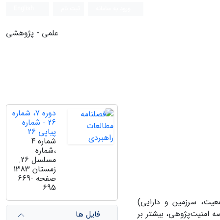
ورود به سامانه
ثبت نام
English
علمی - پژوهشی
دوره 7، شماره
26 - شماره
پیاپی 26
شماره 4
،شماره
مسلسل 26.
زمستان 1383
صفحه
669-
695
عیت، سرزمین و دارایی)
 امنیت‌پژوهی، بیشتر بر
فایل ها