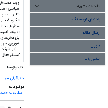
وجه مصداقی 
اطلاعات نشریه
سیاسی است و 
نظیر علت پید
راهنمای نویسندگان
الگوی فضایی 
سطوح مختلف د
ادبیات امنیت
ارسال مقاله
پژوهش‌های ا
شوروی, ظهور
داوران
...)‌ و شرکت
کنشگر فعال د
تماس با ما
کلیدواژه‌ها
جغرافیای سیاسی
موضوعات
مطالعات امنیت