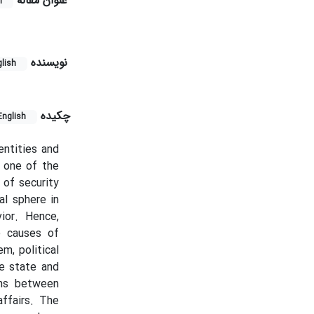
عنوان مقاله
h
نویسنده
lish
چکیده
English
entities and
s one of the
 of security
al sphere in
ior. Hence,
e causes of
em, political
he state and
ons between
affairs. The