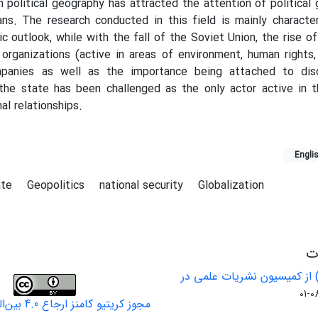
in political geography has attracted the attention of political
ans. The research conducted in this field is mainly characte
ic outlook, while with the fall of the Soviet Union, the rise o
organizations (active in areas of environment, human rights
mpanies as well as the importance being attached to dis
 the state has been challenged as the only actor active in 
al relationships.
Engli
ate
Geopolitics
national security
Globalization
ات
 از کمیسیون نشریات علمی در
مجوز کریتیو کامنز ارجاع 4.0 بین‌المللی