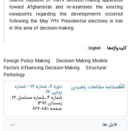
Islamic Republic of Iran's decision-making apparatus
toward Afghanistan and re-examines the existing
viewpoints regarding the developments occurred
following the May 1997 Presidential elections in Iran
in this area of decision-making.
کلیدواژه‌ها
English
Foreign Policy-Making
Decision-Making Models
Factors Influencing Decision-Making
Structural
Pathology
دوره 6، شماره 22 - شماره
پیاپی 22
شماره 4 ،شماره مسلسل 22.
زمستان 1382
صفحه
827-851
فایل ها