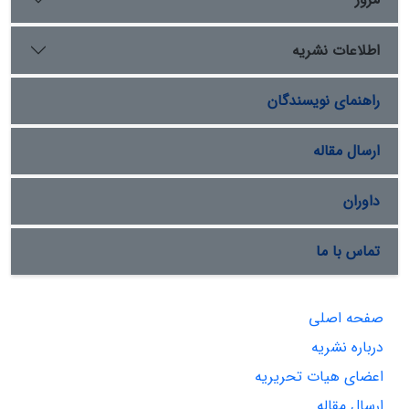
صنایع جهانی میلیون‌ها شغل جدید را به وجود آورده‌اند اما
انتقال گروهی نیروی کار موجب از دست دادن شغل و هراس
اطلاعات نشریه
از ناامنی شغلی شده است.بنابراین‌درمجموع می‌توان گفت
روایت‌های‌نئولیبرال‌وراست‌جدیدازفرآیند جهانی
شدن،وجوه‌امنیت‌زای‌آن‌راتحت‌تاثیرقرارداده‌وبرناامنی‌های‌ناشی‌از
راهنمای نویسندگان
این روند افزوده است.
ارسال مقاله
داوران
تماس با ما
صفحه اصلی
درباره نشریه
اعضای هیات تحریریه
ارسال مقاله