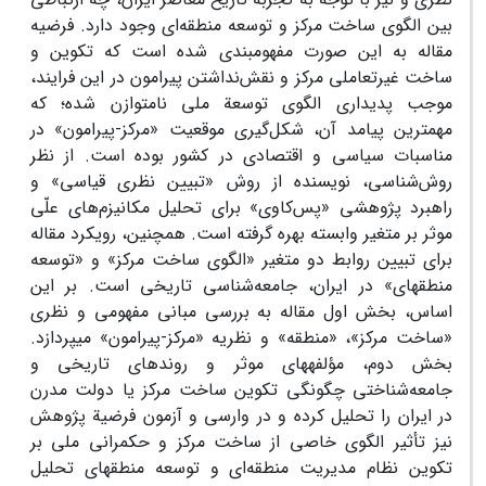
بین الگوی ساخت مرکز و توسعه منطقه‌ای وجود دارد. فرضیه
مقاله به این صورت مفهوم‎بندی شده است که تکوین و
ساخت غیرتعاملی مرکز و نقش‌‏نداشتن پیرامون در این فرایند،
موجب پدیداری الگوی توسعة ملی نامتوازن شده؛ که
مهم‏ترین پیامد آن، شکل‌گیری موقعیت «مرکز-پیرامون» در
مناسبات سیاسی و اقتصادی در کشور بوده است. از نظر
روش‌‏شناسی، نویسنده از روش «تبیین نظری قیاسی» و
راهبرد پژوهشی «پس‌کاوی» برای تحلیل مکانیزم‌‏های علّی
موثر بر متغیر وابسته بهره گرفته است. همچنین، رویکرد مقاله
برای تبیین روابط دو متغیر «الگوی ساخت مرکز» و «توسعه
منطقه‎ای» در ایران، جامعه‌شناسی تاریخی است. بر این
اساس، بخش اول مقاله به بررسی مبانی مفهومی و نظری
«ساخت مرکز»، «منطقه» و نظریه «مرکز-پیرامون» می‎پردازد.
بخش دوم، مؤلفه‎های موثر و روندهای تاریخی و
جامعه‌شناختی چگونگی تکوین ساخت مرکز یا دولت مدرن
در ایران را تحلیل کرده و در وارسی و آزمون فرضیة پژوهش
نیز تأثیر الگوی خاصی از ساخت مرکز و حکمرانی ملی بر
تکوین نظام مدیریت منطقه‌ای و توسعه منطقه‎ای تحلیل