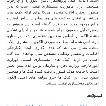
است. دغدغه اصلی پژوهشگر، یافتن الگوواره و چارچوب
مشخصی برای ‏مأموریت مستشاری امنیتی است که بدین
منظور رویکرد ایالات متحده آمریکا برای ارائه کمک ‏های
مستشاری امنیتی به کشورهای ‏هم ‏پیمان بر اساس اسناد و
منابع موجود مورد بحث قرار گرفته است. این پژوهش به
روش تحلیل مضمون انجام شده و عناصر و اجزای ‏تشکیل‏
دهنده الگو، بر اساس مضامین شناسایی ‏شده در منابع،
بازشناسی ‏شده‏ اند. مطالعه موردی الگوی مستشاری ایالات
متحده نشان ‏می‏ دهد که هدف­ گذاری، ایجاد یکپارچگی
اقدامات و تقسیم وظایف مشخص میان نهادهای سه‏ گانه
اصلی در ارائه کمک های مستشاری امنیتی (وزارت
امورخارجه، وزارت دفاع و سازمان یو‏اس‏ اید)؛ تبیین بخش
امنیت یا جامعه هدف کشور دریافت‏ کننده کمک ‏ها و همچنین
سطح‏ بندی این کمک ‏ها جزو ‏مؤلفه‏ های اصلی الگوی
آمریکایی مستشاری امنیتی هستند.
کلیدواژه‌ها