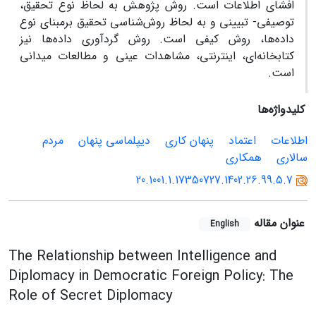
افشای اطلاعات است. روش پژوهش به لحاظ نوع تحقیق،
توصیفی- تبیینی و به لحاظ روش‏‌شناسی تحقیق برمبنای نوع
داده‌‏ها‏، روش کیفی است. روش گردآوری داده‏‌ها‏ نیز
کتابخانه‌‏ای، اینترنتی، مشاهدات عینی و مطالعات میدانی
است.
کلیدواژه‌ها
اطلاعات
اعتماد
پنهان‏ کاری
دیپلماسی پنهان
‏مردم‏
سالاری‏
همکاری
20.1001.1.17350727.1402.26.99.5.7
عنوان مقاله
English
The Relationship between Intelligence and
Diplomacy in Democratic Foreign Policy: The
Role of Secret Diplomacy