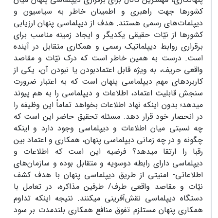
کشورها جهت راهبری و اطمینان‏ خاطر به سیاسیون و
دیپلمات‌‏های رسمی هستند. هدف از دیپلماسی پنهان ارزیابی
کشورها از نیّات حقیقی یکدیگر و ایجاد زمینه‌ مناسب برای
برقراری روابط دیپلماتیک رسمی و همکاری متقابل در آینده
است. درست به همین خاطر است که درک نیّات و مقاصد
واقعی حریف، به ویژه قابل اعتمادبودن یا نبودن آن، یکی از
کاربردهای مهم دیپلماسی پنهان است که به اعتبار ضرورت
سنجش قابلیت اعتماد، اطلاعات و دیپلماسی را به هم پیوند
‏می‏دهد؛ بدون اینکه نهاد اطلاعات بخواهد تماماً این وظیفه را
در انحصار خود قرار دهد. مسئله تحقیق حاضر این است که
چه نسبتی میان اطلاعات و دیپلماسی وجود دارد و اینکه
چگونه و در چه زمانی دیپلماسی پنهان، همکاری و اعتماد بین
رقبا را ارتقا ‏می‏دهد؟ فرضیه این است که اطلاعات و
دیپلماسی دارای رابطه دوسویه و متقابل بوده و سازمان‏‌ها‏ی
اطلاعاتی- امنیتی از طریق دیپلماسی پنهان با هدف کشف
نیّات و مقاصد واقعی طرف/ طرفین مذاکره، در تعامل با
دستگاه دیپلماسی ‏نقش‌‏آفرینی می‏کنند. نتیجه اینکه تداوم
همکاری پنهان مستلزم تفوق منافع همکاری بلندمدت بر سود