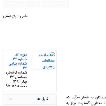
ورود به سامانه
ثبت نام
English
علمی - پژوهشی
دوره 13،
شماره 47 -
شماره پیاپی
47
شماره 1،شماره
مسلسل 47
بهار 1389
صفحه
95-122
مانان به شمار می‏آید که
فایل ها
معناییِ گسترده، نیاز به