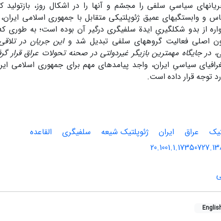
ریان‏های سیاسیِ سلفی را مجسّم
و آنها را در اشکال روز، بازتولید کن
 و وابستگی‏های عمیق ژئوپلتیکی متقابل با جمهوری اسلامی ایران،
ه از بدو شکل‏گیریِ ایدة سلفی‏گری درگیر آن بوده است؛ به طوری ک
ون اصلی فعالیت گروه‏های سلفی تبدیل شد و
این جریان در تلاقی
‏، در جایگاه مهمترین بازیگر غیردولتی در صحنه تحولات عراق قرار گر
رافیای سیاسیِ ایران، واجد پیامدهای مهم برای جمهوری ‏اسلامی ای
رد توجه قرار داده است.
تیک
عراق
ایران
ژئوپلتیک شیعه
سلفی‏گری
القاعده
20.1001.1.17350727.13
ی
Englis