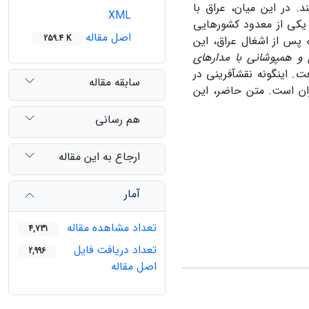
د.
در این میان، عراق با
XML
 یکی از معدود کشورهایی
اصل مقاله
259.4 K
ه پس از اشغال عراق، این
 و همپوشانی با مدارهای
فت.
اینگونه نقش‏آفرینی در
سابقه مقاله
ران است. متن حاضر، این
هم رسانی
ارجاع به این مقاله
آمار
تعداد مشاهده مقاله
4,731
تعداد دریافت فایل
2,996
اصل مقاله