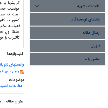
گرایش‏ها و ج
اطلاعات نشریه
موقعیت حساس
است که هموار
راهنمای نویسندگان
کشور به کان
قدرتمند سلفی
حلقة اولِ جغ
ارسال مقاله
تأثیرات را مو
داوران
کلیدواژه‌ها
تماس با ما
واقعیت‏های ژئوپل
89.13.47.4.1
موضوعات
مطالعات امنیت
عنوان مقاله
h