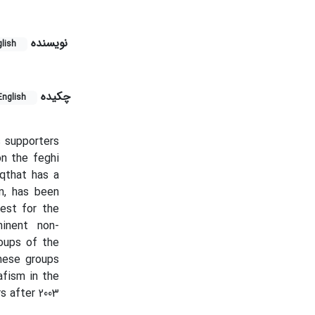
نویسنده
lish
چکیده
English
s supporters
n the feghi
aqthat has a
an, has been
nest for the
inent non-
oups of the
these groups
afism in the
s after 2003.