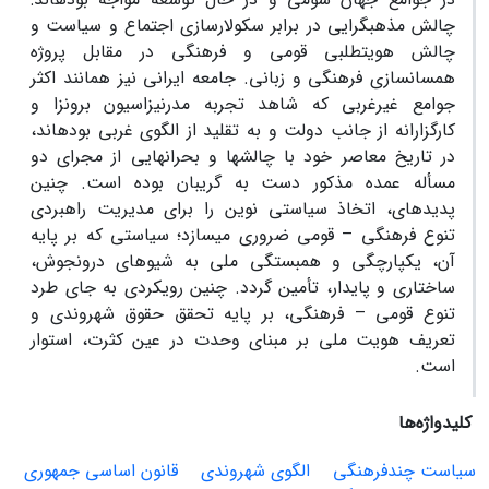
چالش مذهب‏گرایی در برابر سکولارسازی اجتماع و سیاست و
چالش هویت‏طلبی قومی و فرهنگی در مقابل پروژه
همسان‏سازی فرهنگی و زبانی. جامعه ایرانی نیز همانند اکثر
جوامع غیرغربی که شاهد تجربه مدرنیزاسیون برون‏زا و
کارگزارانه از جانب دولت و به تقلید از الگوی غربی بوده‏اند،
در تاریخ معاصر خود با چالش‏ها و بحران‏هایی از مجرای دو
مسأله عمده مذکور دست به گریبان بوده است. چنین
پدیده‏ای، اتخاذ سیاستی نوین را برای مدیریت راهبردی
تنوع فرهنگی – قومی ضروری می‏سازد؛ سیاستی که بر پایه
آن، یکپارچگی و همبستگی ملی به شیوه‏ای درون‏جوش،
ساختاری و پایدار، تأمین گردد. چنین رویکردی به جای طرد
تنوع قومی – فرهنگی، بر پایه تحقق حقوق شهروندی و
تعریف هویت ملی بر مبنای وحدت در عین کثرت، استوار
است.
کلیدواژه‌ها
سیاست چندفرهنگی
الگوی شهروندی
قانون اساسی جمهوری