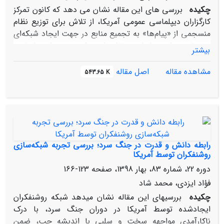
چکیده
بررسی‏ های این مقاله نشان می‏ دهد که کانون تمرکز
کارگزاران دیپلماسی عمومی آمریکا، از تلاش برای توزیع نظام
منسجمی از «پیام‌ها» به تجمیع منابع در جهت ایجاد شبکه‌ای
درهم‌تنیده از «روابط» منتقل شده است. بر این اساس،
بیشتر
مخاطبین دستگاه دیپلماسی عمومی آمریکا در جهان اسلام،
بیش از آنکه در فرآیندی «یک‌سویه» و «اطلاع‌محور» تعداد
مشاهده مقاله
اصل مقاله
543.65 K
معینی از «بینندگان، خوانندگان و شنوندگان منفعل، منفرد و
مردد» برای شبکه‏ های تلویزیونی، مجلات، درگاه‏ های اینترنتی
و کانال‌های رادیویی آمریکایی را شامل شود، در فرآیندی
«دوسویه» و «ارتباط‌‌محور» شبکه قابل‌توجهی از
«مشارکت‌کنندگان فعال، همسو و متشکل» را در بر می‌گیرد که
در طیف متنوعی از برنامه‌های مبتکرانه‌ اجتماعی، اقتصادی،
رابطه دانش و قدرت در جنگ سرد؛ بررسی تجربه شبکه‌سازی
سیاسی و حقوق‌بشری آمریکایی، مشارکت همدلانه دارند؛
روشنفکران توسط آمریکا
کنشگرانی که بر اساس تصریح این اسناد، «شبکه شرکای
دوره 22، شماره 83، بهار 1398، صفحه
123-166
راهبردی» ایالات‌متحده و «مأمورین تغییر» در جوامع
فؤاد ایزدی، محمد شاد
دستخوش گذار خواهند بود.
چکیده
بررسی‏های این مقاله نشان می‏دهد شبکه روشنفکران
ایجادشده توسط آمریکا در دوران جنگ سرد، با درک
ناکارآمدی مواجهه سخت و سلبی با اندیشه چپ، ضمن