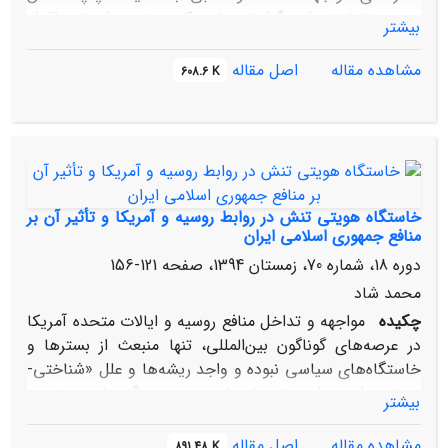
به‏رسمیت‏شناختن این گرایش، با رویکردی نرم و ایجابی اقدام
بیشتر
به ارائه خوانشی درونی از آن در قالب «چپ غیرکمونیستی»
کردند. این شبکه با تولید و پشتیبانی از این ایده که در عین
مشاهده مقاله
اصل مقاله
608.6 K
تعلق معرفتی به ایدئولوژی چپ، کمونیسم را در خود استحاله
کرده و نگرشی کاملاً انتقادی به آن داشت، الگوی جایگزینی را
توسعه داد که ضمن تضعیف پایه‌های مشروعیت حکومت‌های
اروپای شرقی، عملاً مقاصد سیاسی نهادهای قدرت و
تأمین‌کنندگان مالی آن که مهار و جلوگیری از افزایش نفوذ
اتحاد جماهیر شوروی بود، را تأمین کرده است.
خاستگاه هویتی تنش در روابط روسیه و آمریکا و تأثیر آن بر
منافع جمهوری اسلامی ایران
دوره 18، شماره 70، زمستان 1394، صفحه
121-156
محمد شاد
چکیده
مواجهه و تداخل منافع روسیه و ایالات متحده آمریکا
در عرصه‌های گوناگون بین‌المللی، تنها منبعث از بسترها و
خاستگاه‌های سیاسی نبوده و واجد ریشه‌ها و علل «شناختی-
هویتی» است. این پژوهش با مروری بر ویژگی‌های هویتی و
بیشتر
گفتمانی سیاست خارجی ایالات متحده آمریکا و فدراسیون
روسیه، به بررسی ریشه‌های تقابل پرداخته و پس از تشریح
مشاهده مقاله
اصل مقاله
891.48 K