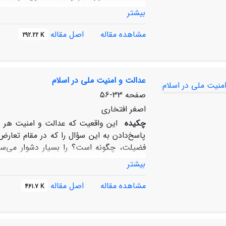
نسبتی بین عدالت اجتماعی و امنیت ملی وجود 
بیشتر
که نقاط اشتراک و افتراق آنها، اولویت عدال
عدالت و امنیت و نسبت آن با بی‏طرفی دولت و ب
مشاهده مقاله
اصل مقاله
292.22 K
در بندهای مختلف ارائه می‏گردد.
عدالت و امنیت ملی در اسلام
صفحه
33-56
اصغر افتخاری
چکیده
این واقعیت که عدالت و امنیت هر 
پاسخ‌دادن به این سؤال را که در مقام تعار
فضیلت، چگونه است؟ را بسیار دشوار می‌سا
مواضع بروز تعارض بین «عدالت» و «امنیت مل
بیشتر
جهت خروج از این وضعیت می‌پردازد که عبارت
این رویکردها، دیدگاه بدیل اسلام که بر اصل 
مشاهده مقاله
اصل مقاله
461.7 K
بین دو وجه اصلی عدالت و امنیت ملی (کارک
می‌شود عدالت و امنیت ملی در شرایط طولی (کار
در تعارض در نمی‌آیند و فقط در شرایط تقاطع