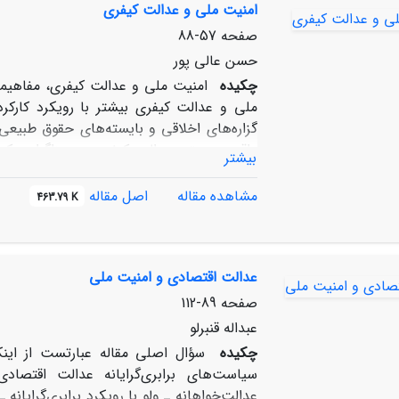
امنیت ملی و عدالت کیفری
کارکرد عدالت) چنین تعارضی امکان تحقق می‌یا
می‌یابند.
صفحه
57-88
حسن عالی پور
چکیده
امنیت ملی و عدالت کیفری، مفاهیمی
ملی و عدالت کیفری بیشتر با رویکرد کارکر
گزاره‌های اخلاقی و بایسته‌های حقوق طبیعی
واقع، چیستی عدالت کیفری در سزاگرایی که 
بیشتر
حقوق کیفری امروزین، عدالت کیفری چهره‌ای 
امنیت ملی نزدیک شده است. دگرگونی‌هایی مان
مشاهده مقاله
اصل مقاله
463.79 K
جرمِ بیشتر رفتارهای مجرمانه و اقدام‌های 
ترازویی ناتراز برای فرد و دولت ظاهر شود
کیفری از جهت کارکرد پویا و پیش‌رو باشد، و
عدالت اقتصادی و امنیت ملی
صفحه
89-112
عبداله قنبرلو
چکیده
سؤال اصلی مقاله عبارتست از اینکه
سیاست‌های برابری‌گرایانه عدالت اقتصادی
عدالت‌خواهانه ـ ولو با رویکرد برابری‌گرایا