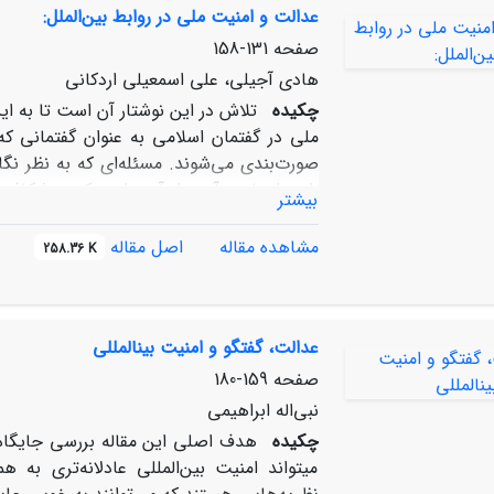
عدالت و امنیت ملی در روابط بین‌الملل:
حقوق مدنی و تأمین امنیت پایدار ملی فراهم 
صفحه
131-158
هادی آجیلی، علی اسمعیلی اردکانی
چکیده
تلاش در این نوشتار آن است تا به ا
ملی در گفتمان اسلامی به عنوان گفتمانی که
صورت‌بندی می‌شوند. مسئله‌ای که به نظر نگا
راه حل‌های برآمده از آن برای پرکردن شکاف 
بیشتر
همان‌طور که ظلم و تبعیض موجب ناامنی و
است، تحقق و رعایت عدالت در مناسبات داخ
مشاهده مقاله
اصل مقاله
258.36 K
می‌شود
عدالت، گفتگو و امنیت بین‏المللی
صفحه
159-180
نبی‌اله ابراهیمی
چکیده
هدف اصلی این مقاله بررسی جایگاه ع
می‏تواند امنیت بین‌المللی عادلانه‌تری به ه