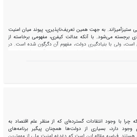
بد. در این مواقع نیز به طور طبیعی کارکردها بر بنیادها اولویت
 ستیزآمیزاند. به جهت همین تعریف‌ناپذیری، پیوند میان امنیت
دی برجسته می‌شود. با آنکه عدالت کیفری، مفهومی برخاسته از
 است، ولی با بنیادگیری دولت، مفهوم آن دگرگون شده است. در
چهره‌ای فردی، اخلاقی و انتزاعی داشت، پررنگ می‌شد، ولی در
سودانگار و جامعوی یافته است. از همین دریچه، عدالت کیفری به
ند بزه‌انگاری گسترده در حوزه امنیت ملی، بزه‌انگاری شروع به
تأمینی برای تهدیدهای اجتماعی، سبب شده عدالت کیفری در معنای
. دلیل این ناترازمندی آن است که امنیت ملی سبب شده عدالت
لی از جهت هدف همواره رو به گذشته داشته باشد.
 چرا با وجود انتقادات گسترده‌ای که از منظر علم اقتصاد به
 وجود دارد، بسیاری از دولت‌ها همچنان پیگیر برنامه‌های
نه ـ هستند. فرضیه مقاله این است که دغدغه امنیت ملی از مهمترین