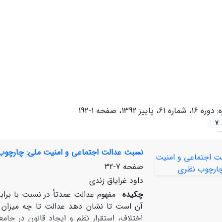
ه:
دوره 16، شماره 61، پاییز 1392، صفحه 1-192
7
نسبت عدالت اجتماعی و امنیت ملی: چارچوب
صفحه
7-32
داود غرایاق زندی
چکیده
مفهوم عدالت عمدتاً در نسبت با براب
آن است تا نشان دهد عدالت تا چه میزان د
اختلاف، استقرار نظم و ایجاد قانون در جام