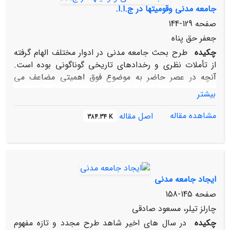
درست از همین نیاز فطری به امنیت شکل گرفته و تبلور یافته
جامعه مدنی وقومیتها در ج.ا.ا.
است.
صفحه
129-144
جعفر حق‏ پناه
چکیده
طرح بحث جامعه مدنی در ادوار مختلف الهام ‏گرفته
از تأملات نظری و رخدادهای تاریخی گوناگونی بوده است.
آن‏چه در عصر حاضر به موضوع فوق اهمیتی مضاعف می‏
بخشد، مربوط به فضایی است که جامعه مدنی با دولت پدید
بیشتر
می ‏آورد، فضایی که برای تسهیل روابط شهروندان با نظام
سیاسی به کار می ‏آید. از این زاویه جامعه مدنی هم به فضای
مشاهده مقاله
اصل مقاله
384.34 K
حاکم بر اجتماعات آزاد و مستقل انسان ها اطلاق می ‏شود و
هم ناظر به رشته روابط و شبکه‏ های ارتباطی می‏ باشد که
افراد صرف ‏نظر از منافع، مذهب، قوم و آرمان های خود در
درون این فضا پدید می ‏آورند.
ایجاد جامعه مدنی
صفحه
145-158
چارلز تیلر، مسعود صادقی
چکیده
در سال های اخیر شاهد طرح مجدد و تازه مفهوم