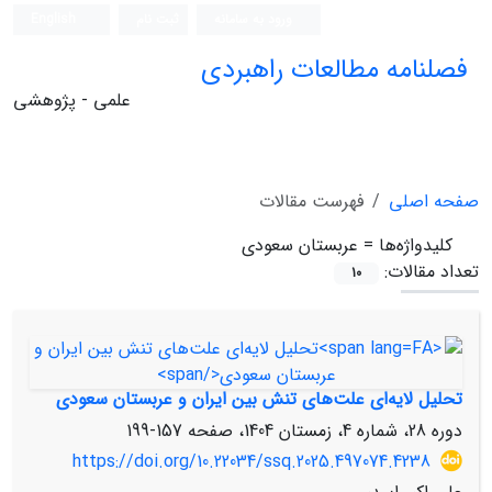
ورود به سامانه
ثبت نام
English
فصلنامه مطالعات راهبردی
علمی - پژوهشی
صفحه اصلی
فهرست مقالات
کلیدواژه‌ها =
عربستان سعودی
تعداد مقالات:
10
تحلیل لایه‌ای علت‌های تنش بین ایران و عربستان سعودی
دوره 28، شماره 4، زمستان 1404، صفحه
157-199
https://doi.org/10.22034/ssq.2025.497074.4238