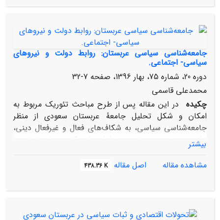
خود کنند. بر این اساس، سؤال اصلی مقاله این است که
عربستان سعودی چگونه از بازدارندگی شبکه‏ای برای مقابله با
ایران و مهار آن استفاده می‏کند؟
جامعه‌شناسی سیاسی عربستان: روابط دولت و نیروهای
سیاسی- اجتماعی.
دوره 20، شماره 75، بهار 1396، صفحه
7-32
محمدعلی قاسمی
چکیده
در این مقاله پس از طرح مباحث تئوریک مربوط به
امکان و شکل تحلیل جامعۀ عربستان سعودی از منظر
جامعه‌شناسی سیاسی، به شکاف‌های فعال و غیرفعال دینی،
مذهبی، سنت و مدرنیسم، طرفداری از حکومت یا مخالفت با
بیشتر
آن و شکاف‌های نسلی و قبائلی در این کشور پرداخته خواهد
شد. استدلال اصلی این مقاله بر آن است که به دلیل نبود
مشاهده مقاله
اصل مقاله
438.36 K
بسترهای سیاسی، اجتماعی، فرهنگی و اقتصادی، در صورت
فقدان بحرانی مهم و آن هم عمدتاً از خارج عربستان (نظیر
تداوم افول قیمت نفت)، شکاف‎های اجتماعی در این کشور،
سطحی و کم‌رمق مانده و فعال نخواهند شد و لذا شاهد