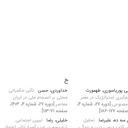
خ
 پوریاسوری، طهمورث
خداوردی، حسن
تأثیر حکمرانی
‌گیری استراتژیک در عصر
محلی بر انسجام ملی در ایران
مصنوعی
[دوره 27، شماره 4،
معاصر
[دوره 27، شماره 4، 1403،
صفحه 71-113]
سه ده، علیرضا
تحلیل
خلیلی، رضا
تبیین اجتماعی
 کتب درسی دین و زندگی
تروریسم در غرب آسیا؛ تاثیر اعتماد