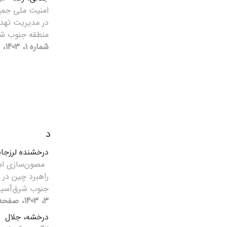
امنیت ملی جمهو
در مدیریت تهد
منطقه جنوب ش
شماره 1، 1403، صفحه 53-69]
د
درخشنده لرزجان
مصون‌سازی امن
راهبرد چین در م
جنوب شرق‌آسی
3، 1403، صفحه 155-185]
درخشه، جلال