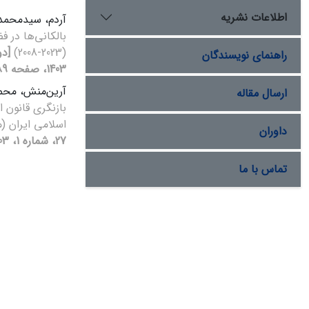
اطلاعات نشریه
آردم، سیدمحم
بالکانی‌ها در ف
(2023-2008)
راهنمای نویسندگان
1403، صفحه 89-114]
آرین‌منش، مح
ارسال مقاله
بازنگری قانون
اسلامی ایران (مصو
داوران
27، شماره 1، 1403، صفحه 29-52]
تماس با ما