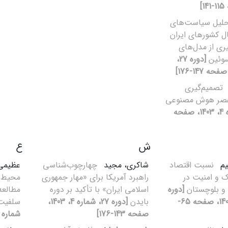
لیل سیاست‌های
ال کشورهای ایران
گیری از مدل‌های
سوئین
[دوره 27،
تصمیم‌گیری
 عصر هوش مصنوعی
[دوره 27، شماره 4، 1403، صفحه
ش
ع
یم
نسبت اقتصاد
شاکری، مجید
چهارچوب‌شناسی
عظیمی
 و امنیت در
راهبرد آمریکا برای «مهار جمهوری
محیط پ
و بلوچستان
[دوره
اسلامی ایران» با تأکید بر دوره
مطالعه
27، شماره 2، 1403، صفحه 65-
بایدن
[دوره 27، شماره 4، 1403،
سلفیت
صفحه 143-176]
شماره 3، 1403، صفحه 133-154