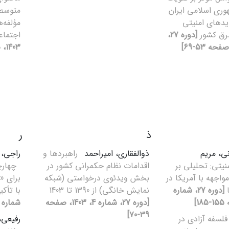
ری اسلامی ایران
متوسطه
یدهای امنیتی
مؤلفه‌
رق کشور
[دوره 27،
اجتما
1403، صفحه 7-38]
ذ
ر
ی، مریم
ذوالفقاری، امیراحمد
راهبردها و
راجی،
یتی: تحلیلی بر
اقدامات نظام حکمرانی کشور در
چهارچ
واجهه با آمریکا در
بخش ویدئوی درخواستی (شبکه
برای «
ا
[دوره 27، شماره
نمایش خانگی) از 1390 تا 1403
با تأکی
[دوره 27، شماره 4، 1403، صفحه
شماره 4، 1403، صفحه 143-176
39-70]
فلسفه آزادی در
رفیعی،