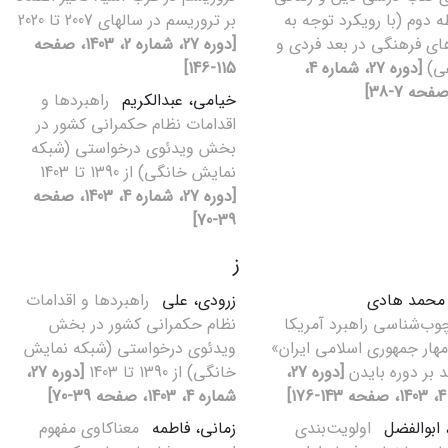
 دوم (با رویکرد توجه به
بر تروریسم در سال‏های 2007 تا 2020
های فرهنگی در بعد فردی و
[دوره 27، شماره 2، 1403، صفحه
عی)
[دوره 27، شماره 4،
115-146]
خیامی، عبدالکریم
راهبردها و
اقدامات نظام حکمرانی کشور در
بخش ویدئوی درخواستی (شبکه
نمایش خانگی) از 1390 تا 1403
[دوره 27، شماره 4، 1403، صفحه
39-70]
ز
 محمد هادی
زرودی، علی
راهبردها و اقدامات
وب‌شناسی راهبرد آمریکا
نظام حکمرانی کشور در بخش
مهار جمهوری اسلامی ایران»
ویدئوی درخواستی (شبکه نمایش
د بر دوره بایدن
[دوره 27،
خانگی) از 1390 تا 1403
[دوره 27،
]
شماره 4، 1403، صفحه 39-70]
 ابوالفضل
اولویت‌بندی
زمانی، فاطمه
معناکاوی مفهوم