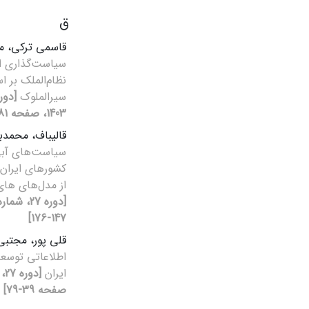
ق
قاسمی ترکی، 
سیاست‌گذاری ا
نظام‌الملک بر 
سیرالملوک
1403، صفحه 81-103]
قالیباف، محمدب
سیاست‌های آبی 
کشورهای ایران و
از مدل‌های های
147-176]
قلی پور، مجتب
اطلاعاتی توسعه
ایران
صفحه 39-79]