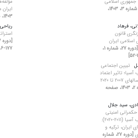
 جمهوری اسلامی
مؤلفه‌
[دوره 27، شماره 3، 1403،
ایران 
1403، صفحه 87-108]
نی، فرهاد
ریاحی
زنگری قانون
استرا
اسلامی ایران
[دوره 27، شماره 1،
177-186]
ضل
تبیین اجتماعی
آسیا؛ تاثیر اعتماد
200 تا 2020
[دوره 27، شماره 2، 1403، صفحه
ادی، سید جلال
 حکمرانی امنیتی
منطقه‌ای در غرب آسیا (2011-2020):
ی ایران، ترکیه و
ی
[دوره 27، شماره