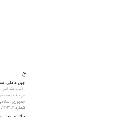
ج
جبل عاملی، مس
آسیب‌شناسی 
مرتبط با محصول
جمهوری اسلامی
شماره 2، 1403، صفحه 41-64]
جلالی، رضا
عو