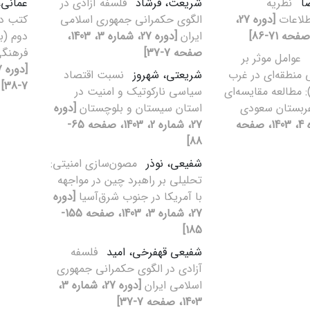
ضا
نظریه
شریعت، فرشاد
فلسفه آزادی در
عمانی
طلاعات
[دوره 27،
الگوی حکمرانی جمهوری اسلامی
کتب د
ایران
[دوره 27، شماره 3، 1403،
دوم (ب
صفحه 7-37]
فرهنگی
عوامل موثر بر
 منطقه‌ای در غرب
شریعتی، شهروز
نسبت اقتصاد
7-38]
سیا (2011-2020): مطالعه مقایسه‌ای
سیاسی نارکوتیک و امنیت در
 عربستان سعودی
استان سیستان و بلوچستان
[دوره
[دوره 27، شماره 4، 1403، صفحه
27، شماره 2، 1403، صفحه 65-
88]
شفیعی، نوذر
مصون‌سازی امنیتی:
تحلیلی بر راهبرد چین در مواجهه
با آمریکا در جنوب شرق‌آسیا
[دوره
27، شماره 3، 1403، صفحه 155-
185]
شفیعی قهفرخی، امید
فلسفه
آزادی در الگوی حکمرانی جمهوری
اسلامی ایران
[دوره 27، شماره 3،
1403، صفحه 7-37]