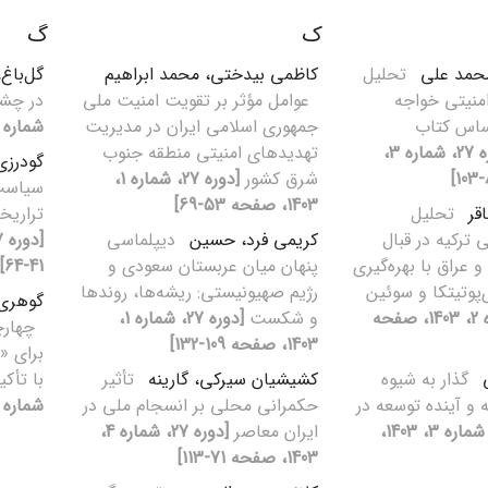
ک
گ
محمد علی
تحلیل
کاظمی بیدختی، محمد ابراهیم
گل‌باغ
منیتی خواجه
عوامل مؤثر بر تقویت امنیت ملی
در چشم
اساس کتاب
جمهوری اسلامی ایران در مدیریت
شماره 1، 1403، صفحه 7-28
[دوره 27، شماره 3،
تهدیدهای امنیتی منطقه جنوب
گودرزی
شرق کشور
[دوره 27، شماره 1،
سیاست‌
1403، صفحه 53-69]
اقر
تحلیل
تراریخ
ترکیه در قبال
کریمی فرد، حسین
دیپلماسی
 عراق با بهره‌گیری
پنهان میان عربستان سعودی و
41-64]
‌پوتیتکا و سوئین
رژیم صهیونیستی: ریشه‌‏ها، روندها
گوهری 
[دوره 27، شماره 2، 1403، صفحه
و شکست
[دوره 27، شماره 1،
چهارچ
1403، صفحه 109-132]
برای «
ی
گذار به شیوه
کشیشیان سیرکی، گارینه
تأثیر
با تأکی
 و آینده توسعه در
حکمرانی محلی بر انسجام ملی در
شماره 4، 1403، صفحه 143-176
[دوره 27، شماره 3، 1403،
ایران معاصر
[دوره 27، شماره 4،
1403، صفحه 71-113]