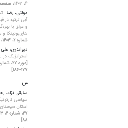
4، 1403، صفحه 115-141]
دولتی، رضا
تح
آبی ترکیه در قب
و عراق با بهره‌
های‌پوتیتکا و 
شماره 2، 1403، صفحه 147-176]
دیواندری، علی
استراتژیک در
177-186]
س
سابقی نژاد، رح
سیاسی نارکوتیک
استان سیستان 
88]