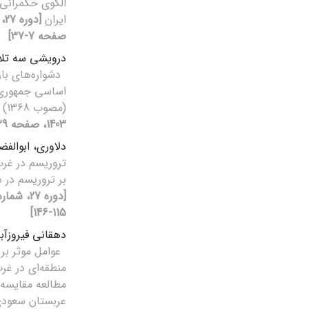
الگوی حکمرانی
ایران
صفحه 7-37]
درویشی سه تلا
دشواره‌های‌ با
اساسی جمهوری 
(مصوب 1368)
1403، صفحه 29-52]
دلاوری، ابوالف
تروریسم در غرب 
بر تروریسم در سال‏های 7
115-146]
دهقانی فیروزآب
عوامل موثر بر
مطالعه مقایسه‌ا
عربستان سعود