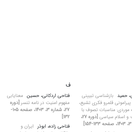
ف
، حمید
بازشناسی تبیینی
فتاحی اردکانی، حسین
معنایابی
یرامونی قلمرو فکری تشیع،
مفهوم امنیت در نامه تنسر
[دوره
 موردی: مناسبات تصوف با
27، شماره 3، 1403، صفحه 105-
 و اسلام سیاسی
[دوره 27،
132]
]
فتاحی زاده، ابوذر
ایران و