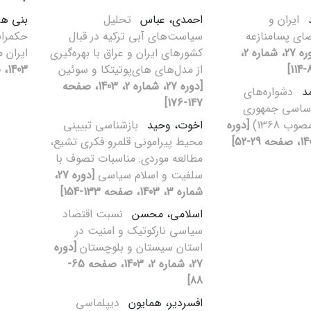
د
ایران و
احمدی، عباس
تحلیل
بنی ه
ضای پسامنازعه
سیاست‌های آبی ترکیه در قبال
حکمران
[دوره 27، شماره 2،
کشورهای ایران و عراق با بهره‌گیری
ایران 
از مدل‌های های‌پوتیتکا و سوئین
1403، صفحه 71-113]
[دوره 27، شماره 2، 1403، صفحه
مد
دشواره‌های‌
147-176]
 اساسی جمهوری
ب 1368)
[دوره
اخوت، وحید
بازشناسی تبیینی
محیط پیرامونی قلمرو فکری تشیع،
مطالعه موردی: مناسبات تصوف با
سلفیت و اسلام سیاسی
[دوره 27،
شماره 3، 1403، صفحه 133-154]
اسلامی، محسن
نسبت اقتصاد
سیاسی نارکوتیک و امنیت در
استان سیستان و بلوچستان
[دوره
27، شماره 2، 1403، صفحه 65-
88]
افسردیر، همایون
دیپلماسی