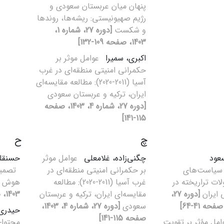
پنهان میان عربستان سعودی و
رژیم صهیونیستی: ریشه‌‏ها، روندها
و شکست
[دوره 27، شماره 1،
1403، صفحه 109-132]
اکبری، سمیرا
عوامل موثر بر
حکمرانی امنیتی منطقه‌ای در غرب
آسیا (2011-2020): مطالعه مقایسه‌ای
ایران، ترکیه و عربستان سعودی
[دوره 27، شماره 4، 1403، صفحه
115-141]
چ
ح
عود
چگنی‌زاده، غلامعلی
عوامل موثر
حسنقلی
سیاست‌های
بر حکمرانی امنیتی منطقه‌ای در
تصمیم
ات تراریخته در
غرب آسیا (2011-2020): مطالعه
هوش 
 ایران
[دوره 27،
مقایسه‌ای ایران، ترکیه و عربستان
1403، صفحه 177-186]
سعودی
[دوره 27، شماره 4، 1403،
حیدری 
صفحه 115-141]
امل مؤثر بر تقویت
محتوای