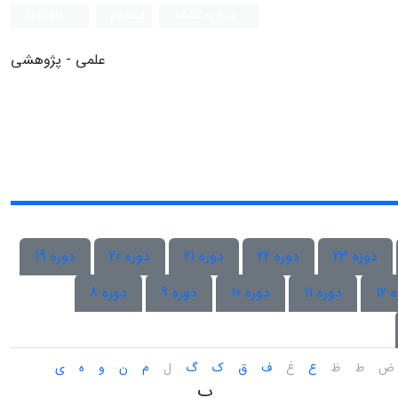
ورود به سامانه
ثبت نام
English
علمی - پژوهشی
دوره 23
دوره 22
دوره 21
دوره 20
دوره 19
12
دوره 11
دوره 10
دوره 9
دوره 8
ض
ط
ظ
ع
غ
ف
ق
ک
گ
ل
م
ن
و
ه
ی
پ