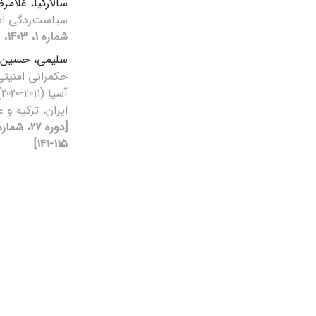
سالارکیا، غلامر
سیاست‌زدگی ا
شماره 1، 1403، صفحه 71-86]
سلیمی، حسین
حکمرانی امنیتی
آ
ایران، ترکیه و
115-141]