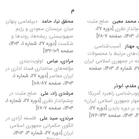
م
، محمد معین
صلح مثبت
محقق نیا، حامد
دیپلماسی پنهان
‌انداز نظری
[دوره 27،
میان عربستان سعودی و رژیم
]
صهیونیستی: ریشه‌‏ها، روندها و
شکست
[دوره 27، شماره 1، 1403،
، مهناز
آسیب‌شناسی
صفحه 109-132]
های مرتبط با محصولات
ته در جمهوری اسلامی ایران
مرادی، عباس
اولویت‌بندی
[دوره 27، شماره 2، 1403، صفحه
مؤلفه‌های ساختاری فساد اداری در
ایران معاصر
[دوره 27، شماره 1،
1403، صفحه 87-108]
مقدم، ابوذر
وب‌شناسی راهبرد آمریکا
مرشدی زاد، علی
صلح مثبت در
مهار جمهوری اسلامی ایران»
چشم‌انداز نظری
[دوره 27، شماره 1،
د بر دوره بایدن
[دوره 27،
1403، صفحه 7-28]
]
مرندی، سید علی
فلسفه آزادی در
الگوی حکمرانی جمهوری اسلامی
ایران
[دوره 27، شماره 3، 1403،