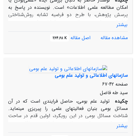
چکیده
نوشتار حاضر به دنبال بررسی ایده «علمی‌بودن یا
امکان مطالعه علمی اطلاعات» است. نویسنده در پاسخ به
پرسش پژوهش، با طرح دو فرضیه تشابه روش‌شناختی
اطلاعات و علم و هم‌سانی هستی‌شناختی این دو، مدعی
بیشتر
علمی‌بودن فرایند تولید شناخت اطلاعاتی و همچنین، اشتراک
ویژگی‌های هستی‌شناختی شناخت علمی و شناخت اطلاعاتی
مشاهده مقاله
اصل مقاله
264.68 K
است. نویسنده در پایان مقاله بر آن است که علمی‌بودن یا
نبودن اطلاعات، بدون توجه دانشگاهیان به آن در
پژوهش‌های خود، همچنان در حد ادعا باقی خواهد ماند و
ورود اطلاعات به موضوعات پژوهشی دانشگاهی است که
علمی‌بودن آن را تضمین خواهد کرد.
سازمان‏های اطلاعاتی و تولید علم بومی
صفحه
42-67
سید طه فاضل
چکیده
تولید علم بومی، حاصل فرایندی است که در آن
مسائل بومی بنیان فعالیت‏های علمی را پی‏ریزی می‏نماید.
شناخت مسائل بومی در این رویکرد، اولین قدم در ساحت
تولید علم بومی است. علاوه بر شناخت مسائل بومی،
بیشتر
گردآوردی داده‌ها و اطلاعات معتبر، به علاوه فرضیه‌سازی بر