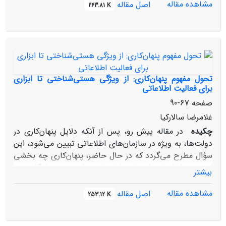
اساس ذهنیت‏های مستعد، فراهم‌کننده زمینه برای تحلیل
مشاهده مقاله
اصل مقاله
263.81 K
مناسب و نظریه‌پردازی بومی است. در مقاله حاضر، ضمن
مروری بر مفهوم تولید علم بومی، به این مسأله اشاره می‌گردد
که سازمان‏های اطلاعاتی از طریق شناسایی مسائل، تولید
داده‌های معتبر و سرریز دانش اطلاعاتی درون‌سازمانی به
جامعه علمی، در تولید علم بومی تأثیرگذارند.
تحول مفهوم پنهان‌کاری: از ویژگی‌ هستی‌شناختی تا ابزاری
برای فعالیت اطلاعاتی
صفحه
67-90
غلامرضا سالارکیا
چکیده
در مقاله پیش رو، پس از آنکه دلایل پنهان‌کاری در
دولت‌ها، به ویژه در سازمان‌های اطلاعاتی تبیین می‌شود، این
سؤال مطرح می‌گردد که در حال حاضر، پنهان‌کاری چه بخشی
از هویت اطلاعات را به خود اختصاص داده و چه جایگاهی در
بیشتر
اطلاعات دارد؟ نویسنده دو فرضیه رقیب را در پاسخ به این
سؤال طرح می‌نماید. فرضیه اصلی، پنهان‌کاری را یکی از
مشاهده مقاله
اصل مقاله
253.12 K
ویژگی‌های هستی‌شناختی اطلاعات می‌داند و فرضیه رقیب آن
را ابزاری برای کار اطلاعاتی معرفی می‌کند. پس از بررسی دو