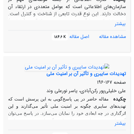
سازمان‌های اطلاعاتی است که عوامل متعددی در ارتقاء آن
دخالت دارند. این نوع قدرت تابعی از شناخت و کنترل است.
منابع تولیدکننده، فرآیند توزیع و نحوه به کارگیری (عاملیت)
بیشتر
قدرت، محورهای کلیدی در قدرت اطلاعاتی هستند. یکی از
مؤلفه‌های اثرگذار بر قدرت سازمان‌های اطلاعاتی، میزان و
مشاهده مقاله
اصل مقاله
184.6 K
کیفیت بهره‌برداری از فناوری‌های پیشرفته می‌باشد. این
اثرگذاری صرفاً به عنوان عامل مادی تلقی نمی‌شود، بلکه قادر
است حوزه‌های رفتاری و هنجاری را نیز تحت تأثیر قرار دهد.
این مقاله به دنبال پاسخ به چیستی قدرت اطلاعاتی و تأثیر
فناوری بر آن می باشد. به نظر می‌رسد فناوری موجب شده
تهدیدات سایبری و تأثیر آن بر امنیت ملی
سازمان‌های اطلاعاتی با بهره‌گیری از این پدیده، شناخت و
صفحه
167-196
نظارت بر پدیده‌ها و نیز میزان کنترل اطلاعاتی خود بر محیط
علی خلیلی‌پور رکن‌آبادی، یاسر نورعلی وند
ملی و پیرامونی را افزایش دهند.
چکیده
مقاله حاضر در پی پاسخ‌گویی به این پرسش است که
تهدیدهای سایبری چگونه بر امنیت ملی تأثیر می‌گذارند و این
اثرگذاری در چه ابعادی خود را نمایان می‌سازد. در پاسخ می‌توان
گفت این تهدید به علت برخورداری از ویژگی‌هایی چون قیمت پایین
بیشتر
ورود، گمنامی و تأثیرگذاری شگرف، پدیده‌ای به نام انتشار قدرت را