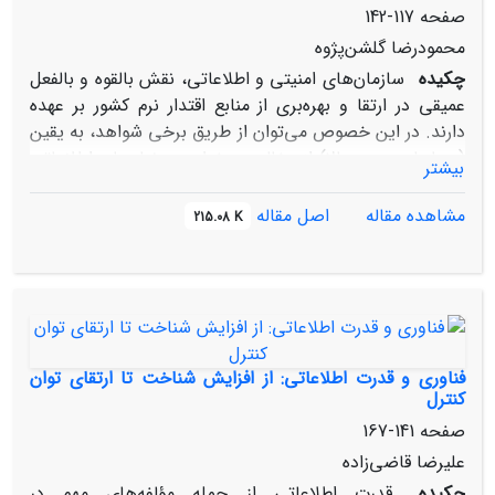
است.
صفحه
117-142
محمودرضا گلشن‌پژوه
چکیده
سازمان‌های امنیتی و اطلاعاتی، نقش بالقوه و بالفعل
عمیقی در ارتقا و بهره‌بری از منابع اقتدار نرم کشور بر عهده
دارند. در این خصوص می‌توان از طریق برخی شواهد، به ‌یقین
(و یا با درصدی بالا) از دخالت و خط‌دهی نهادهای اطلاعاتی
بیشتر
به سیستم‌های سیاست خارجی، اقتصادی و یا فرهنگی کشور
برای بهبود وجهه خود یا تخریب وجهه حریف سخن به میان
مشاهده مقاله
اصل مقاله
215.08 K
آورد. مقاله حاضر تلاش دارد با حرکت در محدوده‌های
تعریف‌شده فوق، در حد امکان نقش سازمان‌های اطلاعاتی و
امنیتی را در تقویت وجوه قدرت نرم کشور بررسی کند. فرضیه
اصلی آن است که عملکرد نهادهای امنیتی و اطلاعاتی در ارائه
و نشر اطلاعات می‌تواند به عنوان ابزار اقناع و در جهت ارتقای
قدرت نرم کشور به کار ‌رود.
فناوری و قدرت اطلاعاتی:‌ از افزایش شناخت تا ارتقای توان
کنترل
صفحه
141-167
علیرضا قاضی‌زاده
چکیده
قدرت اطلاعاتی از جمله مؤلفه‌های مهم در