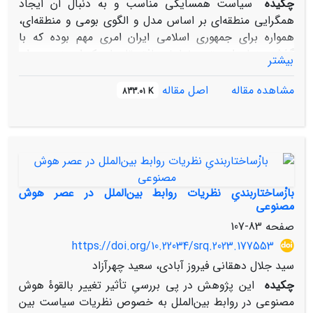
چکیده
سیاست همسایگی مناسب و به دنبال آن ایجاد
همگرایی منطقه‌ای بر اساس مدل و الگوی بومی و منطقه‌ای،
همواره برای جمهوری اسلامی ایران امری مهم بوده که با
گذشت زمان اهمیتی مضاعف یافته تا جایی‌که امروز به عنوان
بیشتر
راهبرد اصلی سیاست خارجی دولت سیزدهم تعیین شده
‌است. سؤال این است که «الگوی بومی سیاست همسایگی در
مشاهده مقاله
اصل مقاله
833.01 K
سیاست خارجی جمهوری اسلامی ایران چیست؟». حاصل این
تحقیق ارائه الگوی سه‌بُعدی در ابعاد مفاهمه، معامله و مقابله،
مبتنی بر تعاملات جمهوری اسلامی ایران با همسایگان است.
این پژوهش همچنین جهت ارتقای روابط با همسایگان در
سطوح مختلف فرهنگی، اقتصادی، سیاسی و امنیتی،
توصیه‌ها و راهکارهایی را به دستگاه سیاست خارجی کشور
بازْساختاربندیِ نظریات روابط بین‌الملل در عصر هوش
پیشنهاد نموده است. برای گردآوری داده‌های این پژوهش از
مصنوعی
روش اسنادی و مصاحبه عمیق با نخبگان دانشگاهی و اجرایی
صفحه
83-107
سیاست‌ خارجی کشور و برای تحلیل داده‌ها نیز از روش
https://doi.org/10.22034/srq.2023.177553
توصیفی- تحلیلی استفاده شده است.
سید جلال دهقانی فیروز آبادی، سعید چهرآزاد
چکیده
این پژوهش در پی بررسیِ تأثیر تغییر بالقوۀ هوش
مصنوعی در روابط بین‌­الملل به خصوص نظریات سیاست بین­‌