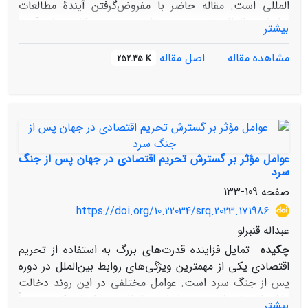
المللی است. مقاله حاضر با مفروض‏‌گرفتن آیندۀ مطالعات
روابط بین‌­الملل با محوریت هوش مصنوعی و کاربردهای آن و
بیشتر
با بهره­‌گیری از روش تحلیلی- توصیفی به دنبالِ پاسخِ به این
سؤال است که «نظریۀ روابط بین‌­الملل» چگونه توسط
مشاهده مقاله
اصل مقاله
252.35 K
خودانگارۀ رایانش، حیطه­‌ها و زمینه­‌های مورد بررسی را با
دگردیسی­‌های ذاتی روبه­‌رو کرده است؟ دستاوردهای مقاله
نشان‏‌دهندۀ آن است که رایانش و سیستم الگوریتمی با
بازتولید شاخص­‌های نوآورانۀ نظریه‌­های روابط بین‌­الملل و
استفاده از کارکردهای نظامی، امنیتی، سیاسی، اقتصادی و
حقوقیِ هوش مصنوعی، تأثیر قابل‌‏توجهی در تحول و تطورِ
عوامل مؤثر بر گسترش تحریم اقتصادی در جهان پس از جنگ
روابط بین‌­الملل دارد.
سرد
صفحه
109-133
https://doi.org/10.22034/srq.2023.171986
عبداله قنبرلو
چکیده
تمایل فزاینده قدرت‌های بزرگ به استفاده از تحریم
اقتصادی یکی از مهمترین ویژگی‌های روابط بین‌الملل در دوره
پس از جنگ سرد است. عوامل مختلفی در این روند دخالت
داشته‌اند. تحولاتی در روابط بین‌الملل رخ داده‌اند که مجموعاً
بیشتر