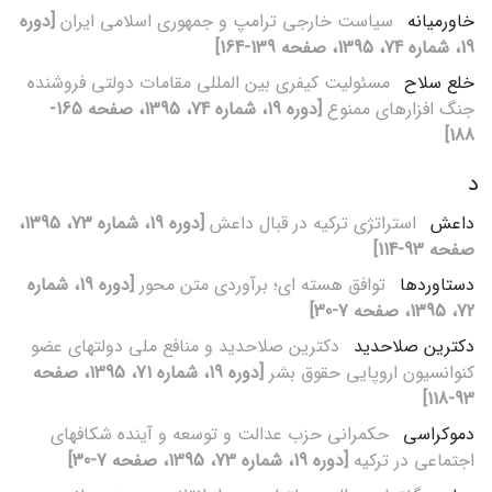
خاورمیانه
سیاست خارجی ترامپ و جمهوری اسلامی ایران
[دوره
19، شماره 74، 1395، صفحه 139-164]
خلع سلاح
مسئولیت کیفری بین‏ المللی مقامات دولتی فروشنده
جنگ‏ افزارهای ممنوع
[دوره 19، شماره 74، 1395، صفحه 165-
188]
د
داعش
استراتژی ترکیه در قبال داعش
[دوره 19، شماره 73، 1395،
صفحه 93-114]
دستاوردها
توافق هسته‏ ای؛ برآوردی متن‏ محور
[دوره 19، شماره
72، 1395، صفحه 7-30]
دکترین صلاحدید
دکترین صلاحدید و منافع ملی دولت‏های عضو
کنوانسیون اروپایی حقوق بشر
[دوره 19، شماره 71، 1395، صفحه
93-118]
دموکراسی
حکم‏رانی حزب عدالت و توسعه و آینده شکاف‏های
اجتماعی در ترکیه
[دوره 19، شماره 73، 1395، صفحه 7-30]