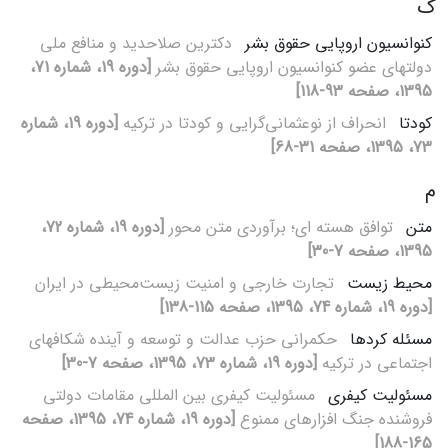
ک
کنوانسیون اروپایی حقوق بشر
دکترین صلاحدید و منافع ملی
دولت‏های عضو کنوانسیون اروپایی حقوق بشر
[دوره 19، شماره 71،
1395، صفحه 93-118]
کودتا
انحراف از نوعثمانی‌گرایی و کودتا در ترکیه
[دوره 19، شماره
73، 1395، صفحه 31-68]
م
متن
توافق هسته‏ ای؛ برآوردی متن‏ محور
[دوره 19، شماره 72،
1395، صفحه 7-30]
محیط زیست
تجارت خارجی و امنیت زیست‌محیطی در ایران
[دوره 19، شماره 74، 1395، صفحه 115-138]
مسئله کردها
حکم‏رانی حزب عدالت و توسعه و آینده شکاف‏های
اجتماعی در ترکیه
[دوره 19، شماره 73، 1395، صفحه 7-30]
مسئولیت کیفری
مسئولیت کیفری بین‏ المللی مقامات دولتی
فروشنده جنگ‏ افزارهای ممنوع
[دوره 19، شماره 74، 1395، صفحه
165-188]