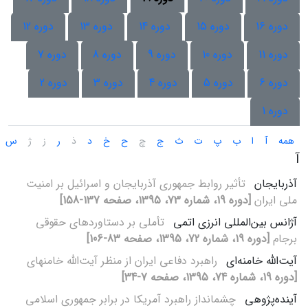
دوره 16
دوره 15
دوره 14
دوره 13
دوره 12
دوره 11
دوره 10
دوره 9
دوره 8
دوره 7
دوره 6
دوره 5
دوره 4
دوره 3
دوره 2
دوره 1
همه
آ
ا
ب
پ
ت
ث
ج
چ
ح
خ
د
ذ
ر
ز
ژ
س
آ
آذربایجان
تأثیر روابط جمهوری آذربایجان و اسرائیل بر امنیت
ملی ایران
[دوره 19، شماره 73، 1395، صفحه 137-158]
آژانس بین‌المللی انرزی اتمی
تأملی بر دستاوردهای حقوقی
برجام
[دوره 19، شماره 72، 1395، صفحه 83-106]
آیت‌الله خامنه‌ای
راهبرد دفاعی ایران از منظر آیت‌الله خامنه‎ای
[دوره 19، شماره 74، 1395، صفحه 7-34]
آینده‌پژوهی
چشم‎انداز راهبرد آمریکا در برابر جمهوری اسلامی