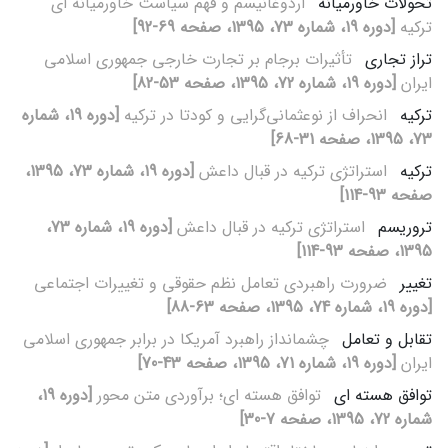
تحولات خاورمیانه
اردوغانیسم و فهم سیاست خاورمیانه‏ ای
ترکیه
[دوره 19، شماره 73، 1395، صفحه 69-92]
تراز تجاری
تأثیرات برجام بر تجارت خارجی جمهوری اسلامی
ایران
[دوره 19، شماره 72، 1395، صفحه 53-82]
ترکیه
انحراف از نوعثمانی‌گرایی و کودتا در ترکیه
[دوره 19، شماره
73، 1395، صفحه 31-68]
ترکیه
استراتژی ترکیه در قبال داعش
[دوره 19، شماره 73، 1395،
صفحه 93-114]
تروریسم
استراتژی ترکیه در قبال داعش
[دوره 19، شماره 73،
1395، صفحه 93-114]
تغییر
ضرورت راهبردی تعامل نظم حقوقی و تغییرات اجتماعی
[دوره 19، شماره 74، 1395، صفحه 63-88]
تقابل و تعامل
چشم‎انداز راهبرد آمریکا در برابر جمهوری اسلامی
ایران
[دوره 19، شماره 71، 1395، صفحه 43-70]
توافق هسته‏ ای
توافق هسته‏ ای؛ برآوردی متن‏ محور
[دوره 19،
شماره 72، 1395، صفحه 7-30]