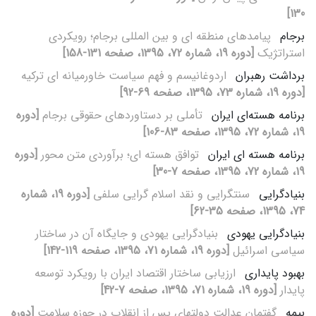
130]
برجام
پیامدهای منطقه‏ ای و بین‏ المللی برجام؛ رویکردی
استراتژیک
[دوره 19، شماره 72، 1395، صفحه 131-158]
برداشت رهبران
اردوغانیسم و فهم سیاست خاورمیانه‏ ای ترکیه
[دوره 19، شماره 73، 1395، صفحه 69-92]
برنامه هسته‌ای ایران
تأملی بر دستاوردهای حقوقی برجام
[دوره
19، شماره 72، 1395، صفحه 83-106]
برنامه هسته‏ ای ایران
توافق هسته‏ ای؛ برآوردی متن‏ محور
[دوره
19، شماره 72، 1395، صفحه 7-30]
بنیادگرایی
سنت‏گرایی و نقد اسلام‏ گرایی سلفی
[دوره 19، شماره
74، 1395، صفحه 35-62]
بنیادگرایی یهودی
بنیادگرایی یهودی و جایگاه آن در ساختار
سیاسی اسرائیل
[دوره 19، شماره 71، 1395، صفحه 119-142]
بهبود پایداری
ارزیابی ساختار اقتصاد ایران با رویکرد توسعه
پایدار
[دوره 19، شماره 71، 1395، صفحه 7-42]
بیمه
گفتمان عدالت دولت‏های پس از انقلاب در حوزه سلامت
[دوره