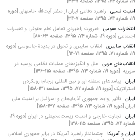
19، شماره 74، 1395، صفحه 7-34]
امنیت نسبی
راهبرد دفاعی ایران از منظر آیت‌الله خامنه‎ای
[دوره
19، شماره 74، 1395، صفحه 7-34]
انتظارات عمومی
ضرورت راهبردی تعامل نظم حقوقی و تغییرات
اجتماعی
[دوره 19، شماره 74، 1395، صفحه 63-88]
انقلاب سایبری
انقلاب سایبری و تحول در پدیدۀ جاسوسی
[دوره
19، شماره 71، 1395، صفحه 71-92]
انقلاب‌های عربی
علل و انگیزه‌های عملیات نظامی روسیه در
سوریه ‌
[دوره 19، شماره 73، 1395، صفحه 115-136]
ایران
پیامدهای منطقه‏ ای و بین‏ المللی برجام؛ رویکردی
استراتژیک
[دوره 19، شماره 72، 1395، صفحه 131-158]
ایران
تأثیر روابط جمهوری آذربایجان و اسرائیل بر امنیت ملی
ایران
[دوره 19، شماره 73، 1395، صفحه 137-158]
ایران
تجارت خارجی و امنیت زیست‌محیطی در ایران
[دوره 19،
شماره 74، 1395، صفحه 115-138]
ایران و آمریکا
چشم‎انداز راهبرد آمریکا در برابر جمهوری اسلامی