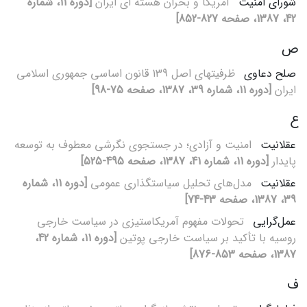
شورای امنیت
آمریکا و بحران هسته‏ ای ایران
[دوره 11، شماره
42، 1387، صفحه 827-852]
ص
صلح دعاوی
ظرفیت‏های اصل 139 قانون اساسی جمهوری اسلامی
ایران
[دوره 11، شماره 39، 1387، صفحه 75-98]
ع
عقلانیت
امنیت و آزادی؛ در جستجوی نگرشی معطوف به توسعه
پایدار
[دوره 11، شماره 41، 1387، صفحه 495-525]
عقلانیت
مدل‌های تحلیل سیاست‏گذاری عمومی
[دوره 11، شماره
39، 1387، صفحه 43-74]
عمل‌گرایی
تحولات مفهوم آمریکاستیزی در سیاست خارجی
روسیه با تأکید بر سیاست خارجی پوتین
[دوره 11، شماره 42،
1387، صفحه 853-876]
ف