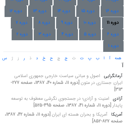
دوره 16
دوره 15
دوره 14
دوره 13
دوره 12
دوره 11
دوره 10
دوره 9
دوره 8
دوره 7
دوره 6
دوره 5
دوره 4
دوره 3
دوره 2
دوره 1
همه
آ
ا
ب
پ
ت
ث
ج
چ
ح
خ
د
ذ
ر
ز
ژ
س
آ
آرمان‏گرایی
اصول و مبانی سیاست خارجی جمهوری اسلامی
ایران: جستاری در متون
[دوره 11، شماره 40، 1387، صفحه 277-
313]
آزادی
امنیت و آزادی؛ در جستجوی نگرشی معطوف به توسعه
پایدار
[دوره 11، شماره 41، 1387، صفحه 495-525]
آمریکا
آمریکا و بحران هسته‏ ای ایران
[دوره 11، شماره 42، 1387،
صفحه 827-852]