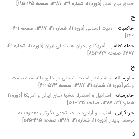
حقوق بین ‏الملل
[دوره 11، شماره 39، 1387، صفحه 165-195]
ح
حاکمیت
امنیت انسانی
[دوره 11، شماره 41، 1387، صفحه 601-
626]
حمله نظامی
آمریکا و بحران هسته‏ ای ایران
[دوره 11، شماره 42،
1387، صفحه 827-852]
خ
خاورمیانه
چشم‏ انداز امنیت انسانی در خاورمیانه سده بیست‏
ویکم
[دوره 11، شماره 41، 1387، صفحه 573-600]
خاورمیانه
اسرائیل و استمرار تنش‏ها میان ایران و آمریکا
[دوره 11،
شماره 39، 1387، صفحه 135-164]
خردگرایی
امنیت و آزادی؛ در جستجوی نگرشی معطوف به
توسعه پایدار
[دوره 11، شماره 41، 1387، صفحه 495-525]
د