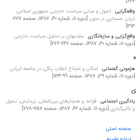
626]
واقع‏گرایی
اصول و مبانی سیاست خارجی جمهوری اسلامی
ایران: جستاری در متون
[دوره 11، شماره 40، 1387، صفحه 277-
313]
واقع‌گرایی و سازه‌انگاری
مقدمه‏ای بر تحلیل سیاست خارجی
[دوره 11، شماره 40، 1387، صفحه 247-276]
ه
هژمونی گفتمانی
امکان و امتناع انقلاب رنگی در جامعه ایرانی
[دوره 11، شماره 39، 1387، صفحه 99-134]
ی
یادگیری اجتماعی
قواعد و هنجارهای بین‌المللی: پیدایش، تحول
و تأثیرگذاری
[دوره 11، شماره 42، 1387، صفحه 757-778]
صفحه اصلی
درباره نشریه