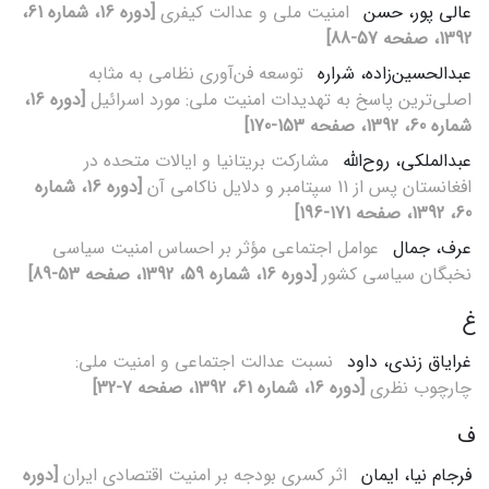
عالی پور، حسن
امنیت ملی و عدالت کیفری
[دوره 16، شماره 61،
1392، صفحه 57-88]
عبدالحسین‌زاده، شراره
توسعه فن‌آوری نظامی به مثابه
اصلی‌ترین پاسخ به تهدیدات امنیت ملی: مورد اسرائیل
[دوره 16،
شماره 60، 1392، صفحه 153-170]
عبدالملکی، روح‌الله
مشارکت بریتانیا و ایالات متحده در
افغانستان پس از 11 سپتامبر و دلایل ناکامی آن
[دوره 16، شماره
60، 1392، صفحه 171-196]
عرف، جمال
عوامل اجتماعی مؤثر بر احساس امنیت سیاسی
نخبگان سیاسی کشور
[دوره 16، شماره 59، 1392، صفحه 53-89]
غ
غرایاق زندی، داود
نسبت عدالت اجتماعی و امنیت ملی:
چارچوب نظری
[دوره 16، شماره 61، 1392، صفحه 7-32]
ف
فرجام‏ نیا، ایمان
اثر کسری بودجه بر امنیت اقتصادی ایران
[دوره