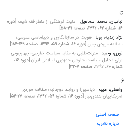
ن
نباتیان، محمد اسماعیل
امنیت فرهنگی از منظر فقه شیعه
[دوره
16، شماره 62، 1392، صفحه 31-58]
نژاد زندیه، رویا
هویت در سازه‌انگاری و دیپلماسی عمومی؛
مطالعه موردی چین
[دوره 16، شماره 59، 1392، صفحه 149-182]
نوری، وحید
منزلت‌طلبی به مثابه سیاست خارجی؛ چهارچوبی
برای تحلیل سیاست خارجی جمهوری اسلامی ایران
[دوره 16،
شماره 60، 1392، صفحه 7-32]
و
واعظی، طیبه
دیاسپورا و روابط دوجانبه؛ مطالعه موردی
آمریکاییان هندی‌تبار
[دوره 16، شماره 59، 1392، صفحه 27-52]
صفحه اصلی
درباره نشریه