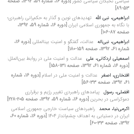
سیاسی نخبگان سیاسی کشور
[دوره 16، شماره 59، 1392، صفحه
53-89]
ابراهیمی، نبی الله
تهدیدهای نوین و گذار به حکم‌رانی راهبردی؛
با نگاه به جمهوری اسلامی ایران
[دوره 16، شماره 59، 1392،
صفحه 87-106]
ابراهیمی، نبی‌اله
عدالت، گفتگو و امنیت بین‏المللی
[دوره 16،
شماره 61، 1392، صفحه 159-180]
اسمعیلی اردکانی، علی
عدالت و امنیت ملی در روابط بین‌الملل:
[دوره 16، شماره 61، 1392، صفحه 131-158]
افتخاری، اصغر
عدالت و امنیت ملی در اسلام
[دوره 16، شماره
61، 1392، صفحه 33-56]
افضلی، رسول
پیامدهای راهبردی تغییر رژیم و برقراری
دموکراسی در بحرین
[دوره 16، شماره 59، 1392، صفحه 205-228]
اکرمی‌نیا، محمد
راهبردهای سیاست خارجی جمهوری اسلامی
ایران در دستیابی به اهداف چشم‌انداز 1404
[دوره 16، شماره 60،
1392، صفحه 33-60]