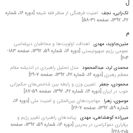
ل
لک‌زایی، نجف
امنیت فرهنگی از منظر فقه شیعه
[دوره 16، شماره
62، 1392، صفحه 31-58]
م
متین‌جاوید، مهدی
اهداف، اولویت‌ها و مخاطبان دیپلماسی
عمومی رژیم صهیونیستی
[دوره 16، شماره 59، 1392، صفحه 183-
204]
محمدی لرد، عبدالمحمود
مدل تحلیل راهبردی در اندیشه مقام
معظم رهبری
[دوره 16، شماره 62، 1392، صفحه 7-29]
محمودی، جعفر
تعیین وزن و رابطه بین شاخص‌های حکم‌رانی
خوب در ایران
[دوره 16، شماره 62، 1392، صفحه 59-87]
موسوی، زهرا
مهاجرت‌های بین‌المللی و امنیت ملی
[دوره 16،
شماره 59، 1392، صفحه 7-26]
میرزاده‌ کوهشاهی، مهدی
پیامدهای راهبردی تغییر رژیم و
برقراری دموکراسی در بحرین
[دوره 16، شماره 59، 1392، صفحه
205-228]