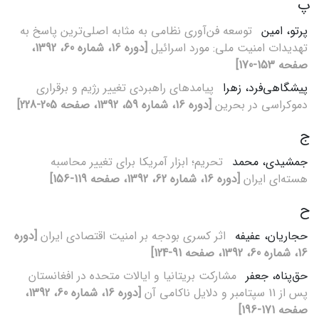
پ
پرتو، امین
توسعه فن‌آوری نظامی به مثابه اصلی‌ترین پاسخ به
تهدیدات امنیت ملی: مورد اسرائیل
[دوره 16، شماره 60، 1392،
صفحه 153-170]
پیشگاهی‌فرد، زهرا
پیامدهای راهبردی تغییر رژیم و برقراری
دموکراسی در بحرین
[دوره 16، شماره 59، 1392، صفحه 205-228]
ج
جمشیدی، محمد
تحریم؛ ابزار آمریکا برای تغییر محاسبه
هسته‌ای ایران
[دوره 16، شماره 62، 1392، صفحه 119-156]
ح
حجاریان، عفیفه
اثر کسری بودجه بر امنیت اقتصادی ایران
[دوره
16، شماره 60، 1392، صفحه 91-124]
حق‌پناه، جعفر
مشارکت بریتانیا و ایالات متحده در افغانستان
پس از 11 سپتامبر و دلایل ناکامی آن
[دوره 16، شماره 60، 1392،
صفحه 171-196]