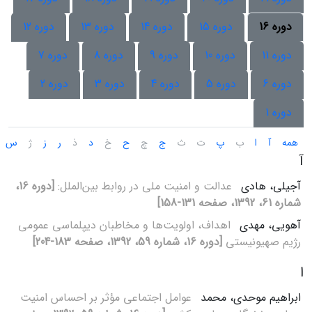
دوره 16
دوره 15
دوره 14
دوره 13
دوره 12
دوره 11
دوره 10
دوره 9
دوره 8
دوره 7
دوره 6
دوره 5
دوره 4
دوره 3
دوره 2
دوره 1
همه
آ
ا
ب
پ
ت
ث
ج
چ
ح
خ
د
ذ
ر
ز
ژ
س
آ
آجیلی، هادی
عدالت و امنیت ملی در روابط بین‌الملل:
[دوره 16،
شماره 61، 1392، صفحه 131-158]
آهویی، مهدی
اهداف، اولویت‌ها و مخاطبان دیپلماسی عمومی
رژیم صهیونیستی
[دوره 16، شماره 59، 1392، صفحه 183-204]
ا
ابراهیم موحدی، محمد
عوامل اجتماعی مؤثر بر احساس امنیت