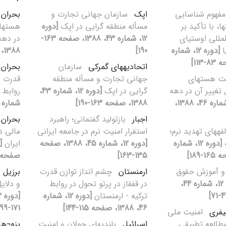
فهوم شناسایی
اپک
سازمان جهانی تجارت و
بحران 
ها، با تأکید بر
مسأله منطقه‏ گرایی در اپک
[دوره
هسته‏ای
لمللی اوستیای
12، شماره 43، 1388، صفحه 163-
در دهه 90
ا
[دوره 12، شماره
190]
1388، صفحه 171-199]
اتحادیه‏های گمرکی
سازمان
بحران 
‏ هسته‏ای
جهانی تجارت و مسأله منطقه‏
قدرت در
ل تغییر آن در دهه
گرایی در اپک
[دوره 12، شماره 43،
روابط 
[دوره 12، شماره 46، 1388،
1388، صفحه 163-190]
شماره 46، 1388، صفحه 115-144
اجبار
بازتولید گفتمانی؛ راهبرد
بحران 
فه‏های تهدید نرم؛
استقرار امنیت نرم در جامعه ایرانی
مالی در
ه
[دوره 12، شماره
[دوره 12، شماره 45، 1388، صفحه
ایران
135-163]
صفحه 65-82
و آموزش حقوق
ارمنستان
چشم‏ انداز توازن قدرت
برزیل
[دوره 12، شماره 44،
در قفقاز در پرتو تحول در روابط
و دلایل
ترکیه - ارمنستان
[دوره 12، شماره
46، 1388، صفحه 115-144]
171-199]
یفری
امنیت ملی
طالعه تطبیقی
اسرائیل
بلندی‏های جولان و امنیت
بزه¬ها