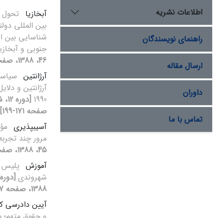
اطلاعات نشریه
آبخازیا
تحول م
بین‏ المللی دولت‏
شناسایی بین‏ ا
راهنمای نویسندگان
جنوبی و آبخازی
46، 1388، صفحه 83-113]
ارسال مقاله
آرژانتین
سیاست
آرژانتین و دلای
داوران
1990
صفحه 171-199]
تماس با ما
آسیب‏پذیری
مؤل
مرور چند تجرب
45، 1388، صفحه 165-189]
آموزش
پلیس 
شهروندی
1388، صفحه 47-71]
آیین دادرسی ک
و حقوق متهم؛ م