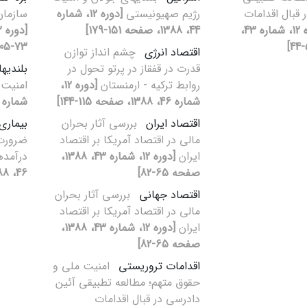
 قبال اقدامات
رژیم صهیونیستی
[دوره 12، شماره
سازمان
[دوره 12، شماره 43،
44، 1388، صفحه 151-179]
73-105]
اقتصاد انرژی
چشم‏ انداز توازن
قدرت در قفقاز در پرتو تحول در
بلندی‏ه
روابط ترکیه - ارمنستان
[دوره 12،
امنیت 
شماره 46، 1388، صفحه 115-144]
شماره 44، 1388، صفحه 151-179
اقتصاد ایران
بررسی آثار بحران
بیماری
مالی در اقتصاد آمریکا بر اقتصاد
ضرورت 
ایران
[دوره 12، شماره 43، 1388،
درآمد
صفحه 65-82]
46، 1388، صفحه 67-82]
اقتصاد جهانی
بررسی آثار بحران
مالی در اقتصاد آمریکا بر اقتصاد
ایران
[دوره 12، شماره 43، 1388،
صفحه 65-82]
اقدامات تروریستی
امنیت ملی و
حقوق متهم؛ مطالعه تطبیقی آئین
دادرسی در قبال اقدامات