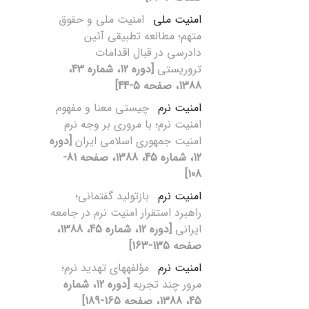
امنیت ملی
امنیت ملی و حقوق
متهم؛ مطالعه تطبیقی آئین
دادرسی در قبال اقدامات
تروریستی
[دوره 12، شماره 43،
1388، صفحه 5-44]
امنیت نرم
چیستی معنا و مفهوم
امنیت نرم؛ با مروری بر وجه نرم
امنیت جمهوری اسلامی ایران
[دوره
12، شماره 45، 1388، صفحه 81-
108]
امنیت نرم
بازتولید گفتمانی؛
راهبرد استقرار امنیت نرم در جامعه
ایرانی
[دوره 12، شماره 45، 1388،
صفحه 135-163]
امنیت نرم
مؤلفه‏های تهدید نرم؛
مرور چند تجربه
[دوره 12، شماره
45، 1388، صفحه 165-189]