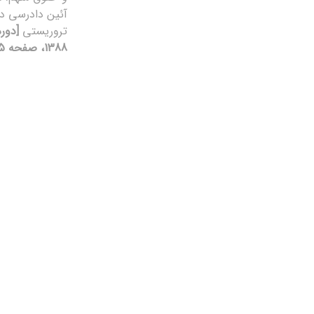
آئین دادرسی در
تروریستی
1388، صفحه 5-44]