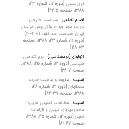
تروریستی
[دوره 12، شماره 43،
1388، صفحه 5-44]
اقدام نظامی
سیاست خارجی
دولت دوم جورج واکر بوش در قبال
ایران: سیاست سد نفوذ (8-2004)
[دوره 12، شماره 43، 1388، صفحه
83-118]
اکولوژی(بوم‏شناسی)
بوم‏ شناسی
سیاسی
[دوره 12، شماره 45، 1388،
صفحه 7-26]
امنیت
مفهوم و ماهیت قدرت
منطقه‏ای
[دوره 12، شماره 46،
1388، صفحه 37-66]
امنیت
مطالعات امنیتی غربی؛
محدودیت‏های تبیین و الزامات
تغییر
[دوره 12، شماره 45، 1388،
صفحه 47-80]