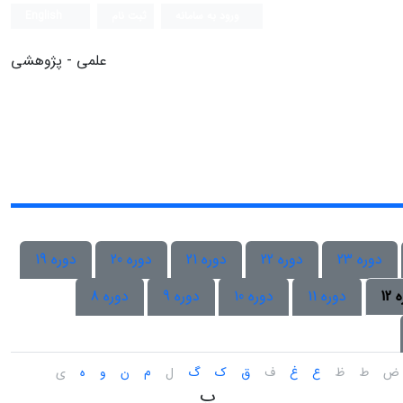
ورود به سامانه
ثبت نام
English
علمی - پژوهشی
دوره 23
دوره 22
دوره 21
دوره 20
دوره 19
12
دوره 11
دوره 10
دوره 9
دوره 8
ض
ط
ظ
ع
غ
ف
ق
ک
گ
ل
م
ن
و
ه
ی
پ