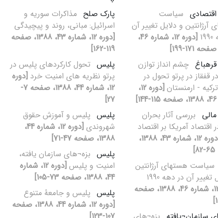
اقتصادی
سیاست‏
پارک صلح
مذاکرات سوریه و
 آرژانتین و دلایل تغییر آن
اسرائیل: مبانی، روند و پیچیدگی
19
[دوره 12، شماره 46،
[دوره 12، شماره 43، 1388، صفحه
119-162]
قره‏باغ
چشم‏ انداز توازن
پلیس
تحول کارکردهای پلیس در
 قفقاز در پرتو تحول در
پرتو نظریه‏ های امنیت خرد
[دوره
ترکیه - ارمنستان
[دوره 12،
12، شماره 44، 1388، صفحه 7-
]
27]
مالی
بررسی آثار بحران
پلیس
پلیس و آموزش حقوق
 اقتصاد آمریکا بر اقتصاد
شهروندی
[دوره 12، شماره 44،
[دوره 12، شماره 43، 1388،
1388، صفحه 47-71]
]
پلیس
بزه¬های سازمان‏ یافته،
سیاست‏ هسته‏ای آرژانتین
امنیت و پلیس
[دوره 12، شماره
 تغییر آن در دهه 1990
44، 1388، صفحه 73-105]
[دوره 12، شماره 46، 1388، صفحه
پلیس
پلیس و جامعۀ متنوع
[دوره 12، شماره 44، 1388، صفحه
ی سازمان¬یافته
بزه¬های
107-123]