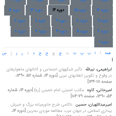
دوره 16
دوره 15
دوره 14
دوره 13
دوره 12
دوره 11
دوره 10
دوره 9
دوره 8
دوره 7
دوره 6
دوره 5
دوره 4
دوره 3
دوره 2
دوره 1
همه
آ
ا
ب
پ
ت
ث
ج
چ
ح
خ
د
ذ
ر
ز
ژ
س
ا
ابراهیمی، نبی‏الله
تأثیر شبکه‏های اجتماعی و کانال‏های ماهواره‏ای
در وقوع و تکوین انقلاب‏های عربی
[دوره 14، شماره 52، 1390،
صفحه 111-134]
امیرخانی، کاوه
مکتب امنیتی امام خمینی (ره)
[دوره 14، شماره
54، 1390، صفحه 79-104]
امیرعبداللهیان، حسین
ناکامی طرح خاورمیانه بزرگ و خیزش
بیداری اسلامی در جهان عرب: مطالعه موردی بحرین
[دوره 14،