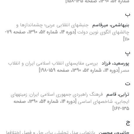
شماره 52، 1390، صفحه 135-158]
ب
بنی‏هاشمی، میرقاسم
جنبش‏های انقلابی عربی؛ چشم‏اندازها و
چالش‏های الگوی نوین دولت
[دوره 14، شماره 52، 1390، صفحه 79-
110]
پ
پورسعید، فرزاد
بررسی مقایسه‏ای انقلاب اسلامی ایران و انقلاب
مصر
[دوره 14، شماره 52، 1390، صفحه 159-198]
ت
ترابی، قاسم
فرهنگ راهبردی جمهوری اسلامی ایران: زمینه‏های
ایجابی، شاخص‏های اساسی
[دوره 14، شماره 54، 1390، صفحه
135-162]
ج
جان‏پرور، محسن
بازنمایی مدل تحلیلی برای حل و فصل اختلاف‏ها