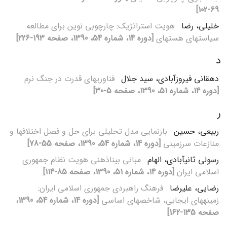
69-102]
خلیلی، رضا
هویت استراتژیک: چارچوبی نوین برای مطالعه‏‏
سیاست‏های هسته‏ای
[دوره 14، شماره 54، 1390، صفحه 193-226]
د
دهقانی فیروزآبادی، سید جلال
فناوری‏های قدرت در جنگ نرم
[دوره 14، شماره 51، 1390، صفحه 5-30]
ر
ربیعی، حسین
بازنمایی مدل تحلیلی برای حل و فصل اختلاف‏ها و
منازعات سرزمینی
[دوره 14، شماره 54، 1390، صفحه 55-78]
رسولی ثانی‏آبادی، الهام
مبانی بیناذهنی هویت نظام جمهوری
اسلامی ایران
[دوره 14، شماره 51، 1390، صفحه 85-114]
رضایی، علیرضا
فرهنگ راهبردی جمهوری اسلامی ایران:
زمینه‏های ایجابی، شاخص‏های اساسی
[دوره 14، شماره 54، 1390،
صفحه 135-162]