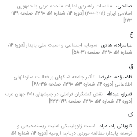
صالحی،
مناسبات راهبردی امارات متحده عربی با جمهوری
اسلامی ایران (2011-2000)
[دوره 14، شماره 51، 1390، صفحه 149-
173]
ع
عباس‏زاده، هادی
سرمایه اجتماعی و امنیت ملی پایدار
[دوره 14،
شماره 51، 1390، صفحه 31-58]
ق
قاضی‏زاده، علیرضا
تأثیر‏ جامعه شبکه‏ای بر فعالیت سازمان‏ها‏ی
اطلاعاتی
[دوره 14، شماره 53، 1390، صفحه 35-68]
قنبرلو، عبدالله
نقش کنش‏گران فراملی در جنبش‏های 2011 جهان عرب
[دوره 14، شماره 52، 1390، صفحه 199-233]
ک
کاویانی راد، مراد
نسبت ژئوپلیتیکی امنیت زیست‏محیطی و
توسعه پایدار؛ مطالعه موردی دریاچه ارومیه
[دوره 14، شماره 51،