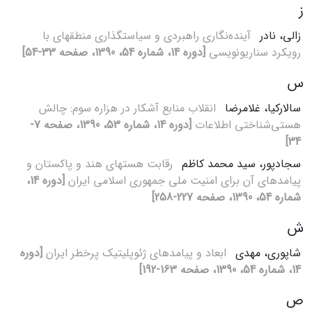
ز
زالی، نادر
آینده‌نگاری راهبردی و سیاست‏گذاری منطقه‏ای با
رویکرد سناریونویسی
[دوره 14، شماره 54، 1390، صفحه 33-54]
س
سالارکیا، غلامرضا
انقلاب منابع آشکار در هزاره سوم: چالش‌
هستی‌شناختی اطلاعات
[دوره 14، شماره 53، 1390، صفحه 7-
34]
سجادپور، سید محمد کاظم
رقابت هسته‏ای هند و پاکستان و
پیامدهای آن برای امنیت ملی جمهوری اسلامی ایران
[دوره 14،
شماره 54، 1390، صفحه 227-258]
ش
شاپوری، مهدی
ابعاد و پیامدهای ژئوپلیتیک پرخطر ایران
[دوره
14، شماره 54، 1390، صفحه 163-192]
ص