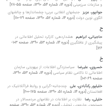
و منازعات سرزمینی
[دوره 14، شماره 54، 1390، صفحه 55-78]
جوانپور، عزیز
جنبش‏های انقلابی عربی؛ چشم‏اندازها و چالش‏های
الگوی نوین دولت
[دوره 14، شماره 52، 1390، صفحه 79-110]
ح
حاجیانی، ابراهیم
هشداردهی: کارکرد تحلیل‌ اطلاعاتی در
پیش‏گیری از غافل‏گیری
[دوره 14، شماره 53، 1390، صفحه 103-
126]
خ
خسروی، علیرضا
سیاست‏زدگی اطلاعات: از بی‏هویتی سازمان
اطلاعاتی تا ناکامی نظام سیاسی
[دوره 14، شماره 53، 1390،
صفحه 69-102]
خلیل‏پور رکن‏آبادی، علی
چندجانبه¬گرایی و روابط فراآتلانتیک در
افغانستان
[دوره 14، شماره 51، 1390، صفحه 175-200]
خلیلی، رضا
نظارت بر اطلاعات در نظام‏های مردم‏سالار: در
جستجوی چارچوبی تحلیلی
[دوره 14، شماره 53، 1390، صفحه