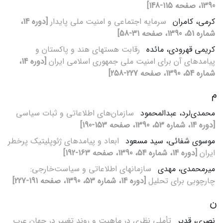
1390، صفحه 115-148]
کرمی، کامران
سرمایه اجتماعی و امنیت ملی پایدار
[دوره 14،
شماره 51، 1390، صفحه 31-58]
کریمی قهرودی، مائده
رقابت هسته‏ای هند و پاکستان و
پیامدهای آن برای امنیت ملی جمهوری اسلامی ایران
[دوره 14،
شماره 54، 1390، صفحه 227-258]
م
محمدی‌لرد، عبدالمحمود
سازمان‌های اطلاعاتی و ثبات سیاسی
[دوره 14، شماره 53، 1390، صفحه 153-190]
موسوی شفائی، سید مسعود
ابعاد و پیامدهای ژئوپلیتیک پرخطر
ایران
[دوره 14، شماره 54، 1390، صفحه 163-192]
میرمحمدی، مهدی
سازمان‏های اطلاعاتی و سیاست‌خارجی:
چارچوبی برای تحلیل
[دوره 14، شماره 53، 1390، صفحه 191-227]
ن
نصری، قدیر
تأملی نظری در ماهیت و روند تغییر در جهان عرب