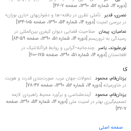
[دوره 14، شماره 52، 1390، صفحه 7-46]
نصری، قدیر
تأملی نظری در یافته¬ها و دشواریهای «باری بوزان»
در بررسی امنیت
[دوره 14، شماره 54، 1390، صفحه 105-134]
نمامیان، پیمان
صلاحیت قضایی دیوان کیفری بین‌المللی در
رسیدگی به تروریسم
[دوره 14، شماره 51، 1390، صفحه 59-84]
نورعلی‏وند، یاسر
چندجانبه¬گرایی و روابط فراآتلانتیک در
افغانستان
[دوره 14، شماره 51، 1390، صفحه 175-200]
ی
یزدان‌فام، محمود
تحولات جهان عرب: صورت‌بندی قدرت و هویت
در خاورمیانه
[دوره 14، شماره 52، 1390، صفحه 47-78]
یزدان‌فام، محمود
آینده‌شناسی و برآورد محیط راهبردی: لازمه
تصمیم‌گیری بهتر در امنیت ملی
[دوره 14، شماره 54، 1390، صفحه
7-32]
صفحه اصلی