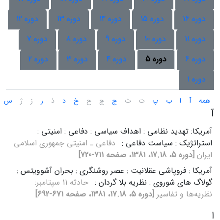
دوره 16
دوره 15
دوره 14
دوره 13
دوره 12
دوره 11
دوره 10
دوره 9
دوره 8
دوره 7
دوره 6
دوره 5
دوره 4
دوره 3
دوره 2
دوره 1
همه
آ
ا
ب
پ
ت
ث
ج
چ
ح
خ
د
ذ
ر
ز
ژ
س
آ
آمریکا: تهدید نظامی : اهداف سیاسی : دفاعی : امنیتی :
استراتژیک : سیاست دفاعی :
دفاعی‌ ـ امنیتی‌ جمهوری‌ اسلامی‌
ایران‌
[دوره 5، 17.18، 1381، صفحه 711-720]
آمریکا : فروپاشی عقلانیت : عصر روشنگری : بحران آشوویتس :
گولاگ های شوروی : نظریه بلا گردان :
حادثه‌ 11 سپتامبر:
نظریه‌ها و تفاسیر
[دوره 5، 17.18، 1381، صفحه 671-692]
ا