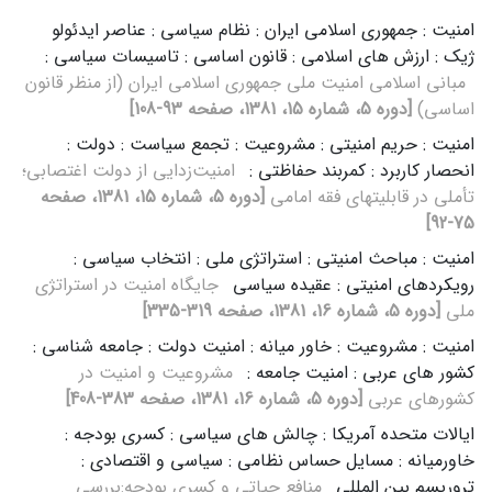
امنیت : جمهوری اسلامی ایران : نظام سیاسی : عناصر ایدئولو
ژیک : ارزش های اسلامی : قانون اساسی : تاسیسات سیاسی :
مبانی‌ اسلامی‌ امنیت‌ ملی‌ جمهوری‌ اسلامی‌ ایران‌ (از منظر قانون‌
اساسی‌)
[دوره 5، شماره 15، 1381، صفحه 93-108]
امنیت : حریم امنیتی : مشروعیت : تجمع سیاست : دولت :
انحصار کاربرد : کمربند حفاظتی :
امنیت‌زدایی‌ از دولت‌ اغتصابی‌؛
تأملی‌ در قابلیتهای‌ فقه‌ امامی‌
[دوره 5، شماره 15، 1381، صفحه
75-92]
امنیت : مباحث امنیتی : استراتژی ملی : انتخاب سیاسی :
رویکردهای امنیتی : عقیده سیاسی
جایگاه‌ امنیت‌ در استراتژی‌
ملی
[دوره 5، شماره 16، 1381، صفحه 319-335]
امنیت : مشروعیت : خاور میانه : امنیت دولت : جامعه شناسی :
کشور های عربی : امنیت جامعه :
مشروعیت‌ و امنیت‌ در
کشورهای‌ عربی
[دوره 5، شماره 16، 1381، صفحه 383-408]
ایالات متحده آمریکا : چالش های سیاسی : کسری بودجه :
خاورمیانه : مسایل حساس نظامی : سیاسی و اقتصادی :
تروریسم بین المللی
منافع‌ حیاتی‌ و کسری‌ بودجه‌:بررسی‌