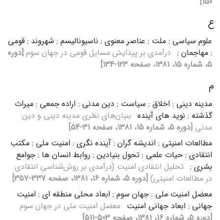
150]
ع
علوم سیاسی : ملت : عناصر معنوی : ناسیونالیسم : شهروند : قومی
: مهاجمان :
درآمدی‌ بر پیدایش‌ مسایل‌ قومی‌ در جهان‌ سوم‌
[دوره
5، شماره 15، 1381، صفحه 123-134]
م
مدینه دینی : اخلاق : سیاست : دین مدنی : اراده جمعی : میراث
گذشته : نوید های آینده
بنیان‌های‌ نظری‌ مدینه‌ دینی‌ و دین‌
مدنی‌
[دوره 5، شماره 15، 1381، صفحه 31-54]
مطالعات امنیتی : اندیشه گران : آینده نگری : امنیت ملی : مکتب
انتقادی : حیات علمی : تحول بنیادین : روابط انسان ها : جوامع
بشری :
تحلیل‌ انتقادی‌ امنیت‌ (درآمدی‌ بر روش‌شناسی‌ انتقادی‌
در مطالعات‌ امنیتی‌)
[دوره 5، شماره 16، 1381، صفحه 337-357]
معضل امنیت ملی : جهان سوم : ابعاد محلی منطقه ای : امنیت
جهانی : ابعاد جهانی امنیت
معضل‌ امنیت‌ ملی‌ در جهان‌ سوم‌
[دوره 5، شماره 16، 1381، صفحه 503-511]