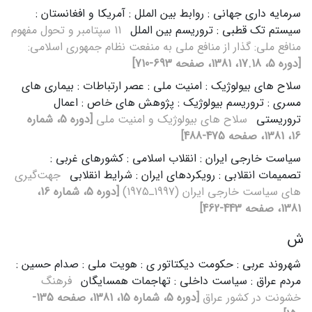
سرمایه‌ داری‌ جهانی‌ : روابط بین الملل : آمریکا و افغانستان :
سیستم تک قطبی : تروریسم بین الملل
11 سپتامبر و تحول‌ مفهوم‌
منافع‌ ملی‌: گذار از منافع‌ ملی‌ به‌ منفعت‌ نظام‌ جمهوری‌ اسلامی‌:
[دوره 5، 17.18، 1381، صفحه 693-710]
سلاح های بیولوژیک : امنیت ملی : عصر ارتباطات : بیماری های
مسری : تروریسم بیولوژیک : پژوهش های خاص : اعمال
تروریستی
سلاح های‌ بیولوژیک‌ و امنیت‌ ملی‌
[دوره 5، شماره
16، 1381، صفحه 475-488]
سیاست خارجی ایران : انقلاب اسلامی : کشورهای غربی :
تصمیمات انقلابی : رویکردهای ایران : شرایط انقلابی
جهت‌گیری‌
های‌ سیاست‌ خارجی‌ ایران‌ (1997ـ1975)
[دوره 5، شماره 16،
1381، صفحه 443-462]
ش
شهروند عربی : حکومت دیکتاتور ی : هویت ملی : صدام حسین :
مردم عراق : سیاست داخلی : تهاجمات همسایگان
فرهنگ‌
خشونت‌ در کشور عراق‌
[دوره 5، شماره 15، 1381، صفحه 135-