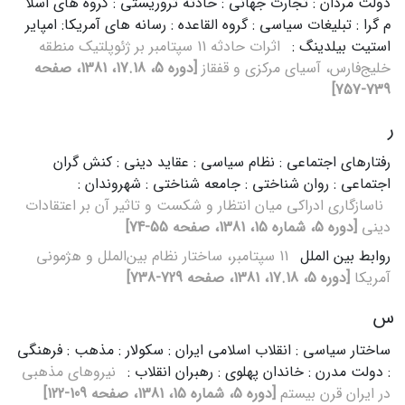
دولت مردان : تجارت جهانی : حادثه تروریستی : گروه های اسلا
م گرا : تبلیغات سیاسی : گروه القاعده : رسانه های آمریکا: امپایر
استیت بیلدینگ :
اثرات‌ حادثه‌ 11 سپتامبر بر ژئوپلتیک‌ منطقه‌
خلیج‌فارس‌، آسیای‌ مرکزی‌ و قفقاز
[دوره 5، 17.18، 1381، صفحه
739-757]
ر
رفتارهای اجتماعی : نظام سیاسی : عقاید دینی : کنش گران
اجتماعی : روان شناختی : جامعه شناختی : شهروندان :
ناسازگاری‌ ادراکی‌ میان‌ انتظار و شکست‌ و تاثیر آن‌ بر اعتقادات‌
دینی‌
[دوره 5، شماره 15، 1381، صفحه 55-74]
روابط‌ بین‌ الملل‌
11 سپتامبر، ساختار نظام‌ بین‌الملل‌ و هژمونی‌
آمریکا
[دوره 5، 17.18، 1381، صفحه 729-738]
س
ساختار سیاسی : انقلاب اسلامی ایران : سکولار : مذهب : فرهنگی
: دولت مدرن : خاندان پهلوی : رهبران انقلاب :
نیروهای‌ مذهبی‌
در ایران‌ قرن‌ بیستم‌
[دوره 5، شماره 15، 1381، صفحه 109-122]