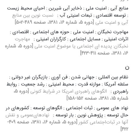
منابع آبی : امنیت ملی : ذخایر آبی شیرین : احیای محیط زیست
: توسعه اقتصادی : تبعات امنیتی آب :
نسبت‌ نوین‌ بین‌ منابع‌
آبی‌ و امنیت‌ ملی‌
[دوره 5، شماره 16، 1381، صفحه 489-502]
مهاجرت نخبگان : امنیت ملی : حوزه های اجتماعی : اقتصادی :
اثرات امنیتی : مسایل اجتماعی : کارگزاران امنیتی :
مهاجرت‌
نخبگان‌: پدیده‌ ای‌ اجتماعی‌ یا موضوع‌ امنیت‌ ملی
[دوره 5، شماره
16، 1381، صفحه 411-423]
ن
نظام بین المللی : جهانی شدن : فن آوری : بازیگران غیر دولتی :
سلطه آمریکا : موازنه قدرت : محیط امنیتی : رشد جمعیت : روابط
راهبردی :
الگوهای‌ راهبردی‌ امریکا در شرایط‌ کنونی
[دوره 5،
شماره 15، 1381، صفحه 152-158]
نهاد های عمومی : ثبات اجتماعی : الگوهای توسعه : کشورهای در
حال توسعه : پژوهش نوین : بار توسعه :
نهادهای‌عمومی‌ و نقش‌
آنها در ثبات‌اجتماعی‌ کشور
[دوره 5، شماره 16، 1381، صفحه 409-
422]